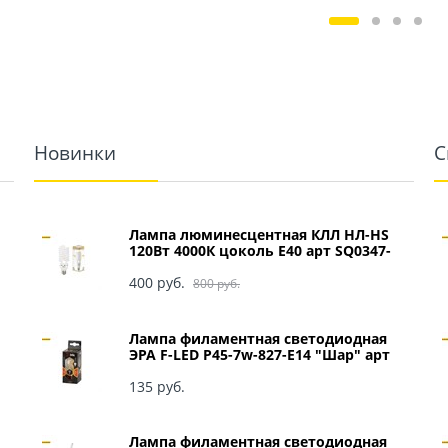
Новинки
С
Лампа люминесцентная КЛЛ НЛ-HS
120Вт 4000К цоколь Е40 арт SQ0347-
0049
400
 руб.
800
 руб.
Лампа филаментная светодиодная
ЭРА F-LED P45-7w-827-E14 "Шар" арт
Б0027946
135
 руб.
Лампа филаментная светодиодная