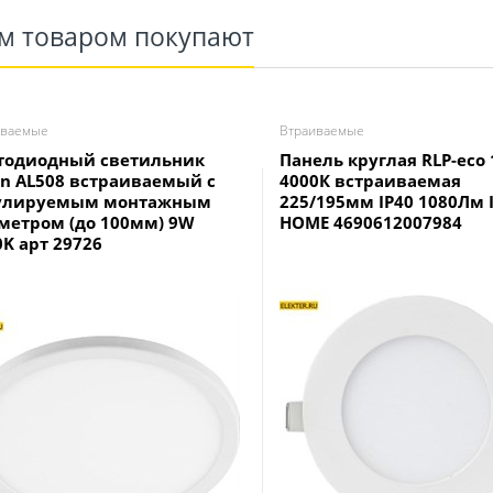
им товаром покупают
иваемые
Втраиваемые
тодиодный светильник
Панель круглая RLP-eco 
on AL508 встраиваемый с
4000К встраиваемая
улируемым монтажным
225/195мм IP40 1080Лм 
метром (до 100мм) 9W
HOME 4690612007984
0K арт 29726