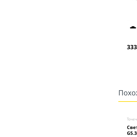
333
Похо
Точе
Све
G5.3