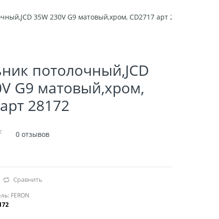
чный,JCD 35W 230V G9 матовый,хром, CD2717 арт 28172
ьник потолочный,JCD
V G9 матовый,хром,
арт 28172
0 отзывов
Сравнить
ль:
FERON
172