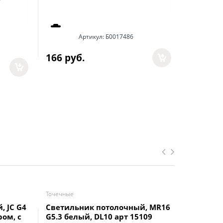
Артикул:
Б0017486
Ар
166
 руб.
297
 руб
Точечные
Точечные
 JC G4
Светильник потолочный, MR16
Светиль
ом, с
G5.3 белый, DL10 арт 15109
Feron D