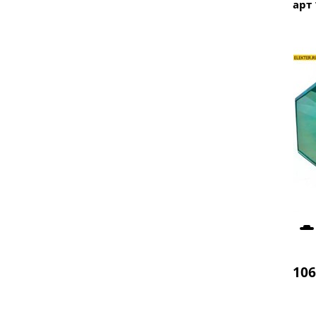
арт
106