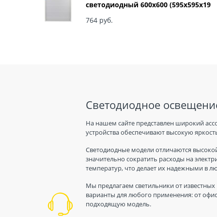
светодиодный 600х600 (595x595x19
мм) 36Вт 6500К IP40 Армстронг,
Матовый Б0039318
764
 руб.
Светодиодное освещение
На нашем сайте представлен широкий асс
устройства обеспечивают высокую яркость
Светодиодные модели отличаются высокой
значительно сократить расходы на электр
температур, что делает их надежными в л
Мы предлагаем светильники от известных 
варианты для любого применения: от офис
подходящую модель.