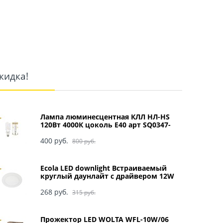
кидка!
Лампа люминесцентная КЛЛ НЛ-HS
120Вт 4000К цоколь Е40 арт SQ0347-
0049
400
 руб.
800
 руб.
Ecola LED downlight Встраиваемый
круглый даунлайт с драйвером 12W
220V 4200K 170x20 арт DRRV12ELC
268
 руб.
315
 руб.
Прожектор LED WOLTA WFL-10W/06