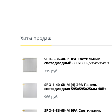
Хиты продаж
SPO-6-36-4K-P ЭРА Светильник
светодиодный 600х600 (595x595x19
мм) 36Вт 4000К IP40 Армстронг,
Призма Б0039057
719
 руб.
SPO-1-40-6K-M [4] ЭРА Панель
светодиодная 595x595x25мм 40Вт
3060Лм 6500К матовый арт Б0041887
966
 руб.
SPO-6-36-6K-M ЭРА Светильник