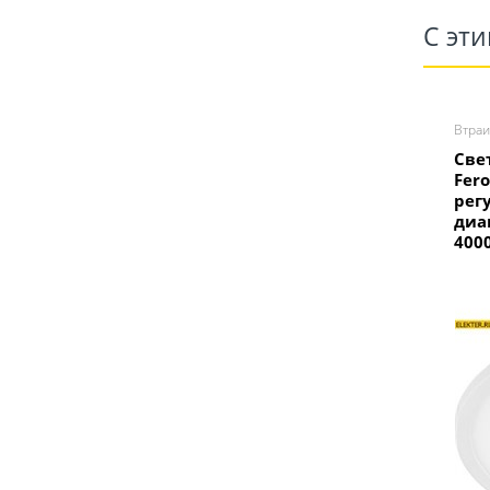
С эт
Втра
Све
Fer
рег
диа
400