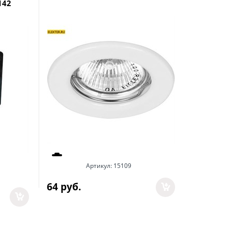
142
хром ар
Артикул:
15109
64
 руб.
104
 руб