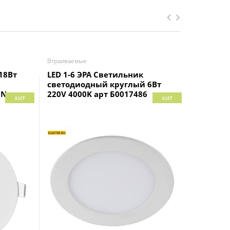
Втраиваемые
Втраиваем
18Вт
LED 1-6 ЭРА Светильник
Светоди
светодиодный круглый 6Вт
WOLTA D
IN
220V 4000K арт Б0017486
IP20 арт
хит
хит