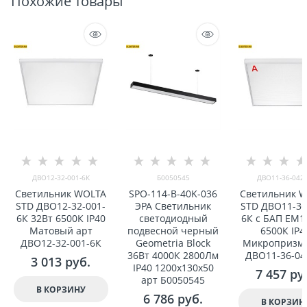
Похожие товары
ДВО12-32-001-6К
Б0050545
ДВО11-36-042-
Светильник WOLTA
SPO-114-B-40K-036
Светильник 
STD ДВО12-32-001-
ЭРА Светильник
STD ДВО11-36
6К 32Вт 6500К IP40
светодиодный
6К с БАП EM1
Матовый арт
подвесной черный
6500К IP4
ДВО12-32-001-6К
Geometria Block
Микропризма
36Вт 4000К 2800Лм
ДВО11-36-04
3 013
 руб.
IP40 1200x130x50
7 457
 ру
арт Б0050545
В КОРЗИНУ
6 786
 руб.
В КОРЗИН