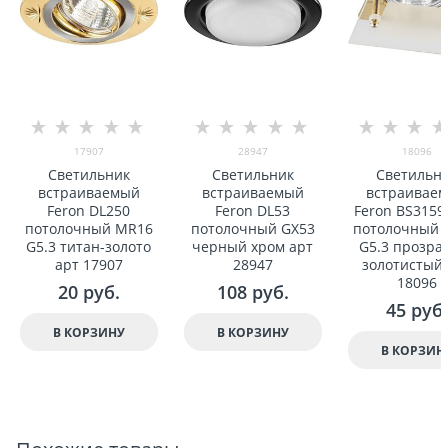
17907
28947
18096
Светильник
Светильник
Светильн
встраиваемый
встраиваемый
встраивае
Feron DL250
Feron DL53
Feron BS3159
потолочный MR16
потолочный GX53
потолочный 
G5.3 титан-золото
черный хром арт
G5.3 прозра
арт 17907
28947
золотистый 
18096
20
 руб.
108
 руб.
45
 руб.
В КОРЗИНУ
В КОРЗИНУ
В КОРЗИН