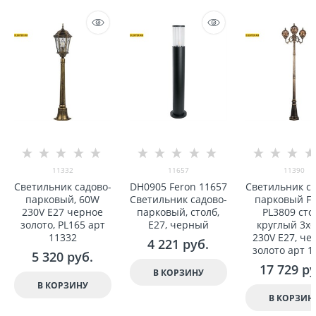
11332
11657
11390
Светильник садово-
DH0905 Feron 11657
Светильник са
парковый, 60W
Светильник садово-
парковый F
230V E27 черное
парковый, столб,
PL3809 сто
золото, PL165 арт
E27, черный
круглый 3x
11332
230V E27, че
4 221
 руб.
золото арт 1
5 320
 руб.
17 729
 р
В КОРЗИНУ
В КОРЗИНУ
В КОРЗИН