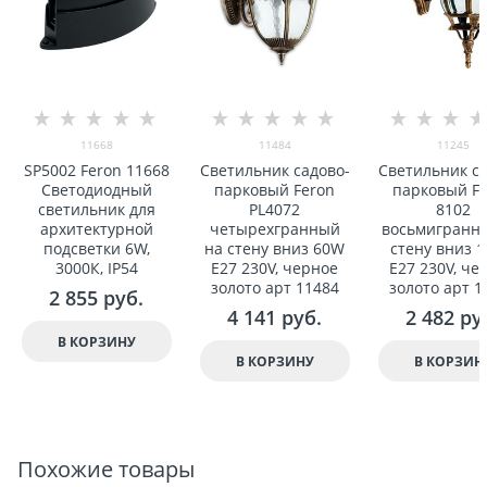
11668
11484
11245
SP5002 Feron 11668
Светильник садово-
Светильник са
Светодиодный
парковый Feron
парковый F
светильник для
PL4072
8102
арxитектурной
четыреxгранный
восьмигранн
подсветки 6W,
на стену вниз 60W
стену вниз 
3000К, IP54
E27 230V, черное
E27 230V, че
золото арт 11484
золото арт 1
2 855
 руб.
4 141
 руб.
2 482
 ру
В КОРЗИНУ
В КОРЗИНУ
В КОРЗИН
Похожие товары