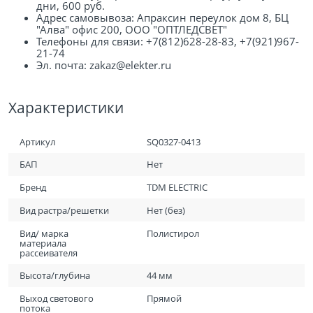
дни, 600 руб.
Адрес самовывоза: Апраксин переулок дом 8, БЦ
"Алва" офис 200, ООО "ОПТЛЕДСВЕТ"
Телефоны для связи: +7(812)628-28-83, +7(921)967-
21-74
Эл. почта: zakaz@elekter.ru
Характеристики
Артикул
SQ0327-0413
БАП
Нет
Бренд
TDM ELECTRIC
Вид растра/решетки
Нет (без)
Вид/ марка
Полистирол
материала
рассеивателя
Высота/глубина
44 мм
Выход светового
Прямой
потока