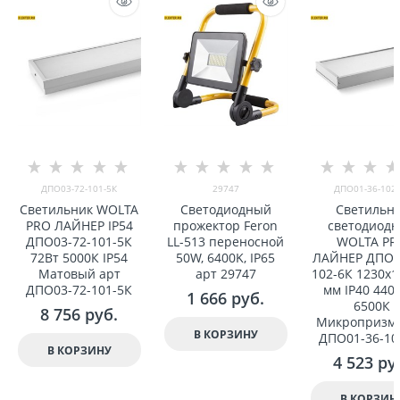
ДПО03-72-101-5К
29747
ДПО01-36-102-
Светильник WOLTA
Светодиодный
Светильн
PRO ЛАЙНЕР IP54
прожектор Feron
светодиод
ДПО03-72-101-5К
LL-513 переносной
WOLTA PR
72Вт 5000К IP54
50W, 6400K, IP65
ЛАЙНЕР ДПО0
Матовый арт
арт 29747
102-6К 1230x1
ДПО03-72-101-5К
мм IP40 440
1 666
 руб.
6500К
8 756
 руб.
Микропризма
В КОРЗИНУ
ДПО01-36-10
В КОРЗИНУ
4 523
 ру
В КОРЗИН