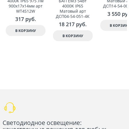
4000К IP65 975 Лм
БАП EM3 54Вт
Матовый а
900x17x14мм арт
4000K IP65
ДСП14-54-00
WT4S12W
Матовый арт
3 550
 ру
ДСП04-54-051-4К
317
 руб.
18 217
 руб.
В КОРЗИН
В КОРЗИНУ
В КОРЗИНУ
Светодиодное освещение: