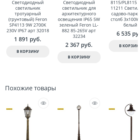
Светодиодный
Светодиодный
8115/PL8115 
светильник
светильник для
11211 Свети
тротуарный
архитектурного
садово-парк
(грунтовый) Feron
освещения IP65 5W
столб 3x100W
SP4113 9W 2700K
зеленый Feron LL-
белый
230V IP67 арт 32018
882 85-265V арт
6 535
 ру
32234
1 891
 руб.
2 367
 руб.
В КОРЗИН
В КОРЗИНУ
В КОРЗИНУ
Похожие товары