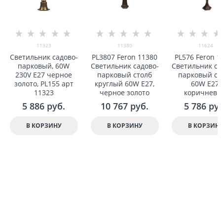
11323
11380
11624
Светильник садово-
PL3807 Feron 11380
PL576 Feron 
парковый, 60W
Светильник садово-
Светильник са
230V E27 черное
парковый столб
парковый с
золото, PL155 арт
круглый 60W E27,
60W E27,
11323
черное золото
коричнев
5 886
 руб.
10 767
 руб.
5 786
 ру
В КОРЗИНУ
В КОРЗИНУ
В КОРЗИН