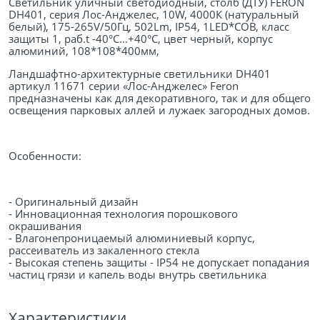
Светильник уличный светодиодный, столб (ДТУ) FERON
DH401, серия Лос-Анджелес, 10W, 4000К (натуральный
белый), 175-265V/50Гц, 502Lm, IP54, 1LED*COB, класс
защиты 1, раб.t -40°C...+40°C, цвет черный, корпус
алюминий, 108*108*400мм,
Ландшафтно-архитектурные светильники DH401
артикул 11671 серии «Лос-Анджелес» Feron
предназначены как для декоративного, так и для общего
освещения парковых аллей и лужаек загородных домов.
Особенности:
- Оригинальный дизайн
- Инновационная технология порошкового
окрашивания
- Влагонепроницаемый алюминиевый корпус,
рассеиватель из закаленного стекла
- Высокая степень защиты - IP54 не допускает попадания
частиц грязи и капель воды внутрь светильника
Характеристики