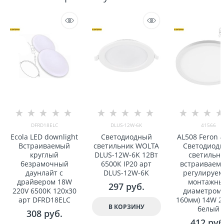
DFRD18ELC
DLUS-12W-6K
41566
Ecola LED downlight
Светодиодный
AL508 Feron 
Встраиваемый
светильник WOLTA
Светодиод
круглый
DLUS-12W-6K 12Вт
светильн
безрамочный
6500К IP20 арт
встраиваем
даунлайт с
DLUS-12W-6K
регулируе
драйвером 18W
монтажн
297
 руб.
220V 6500K 120x30
диаметром 
арт DFRD18ELC
160мм) 14W 2
В КОРЗИНУ
белый
308
 руб.
412
 руб