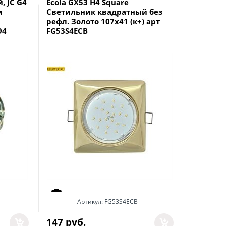
 JC G4
Ecola GX53 H4 Square
Светиль
м
Светильник квадратный без
Feron A
рефл. Золото 107x41 (к+) арт
G5.3 зол
94
FG53S4ECB
Артикул:
FG53S4ECB
76
 руб.
147
 руб.