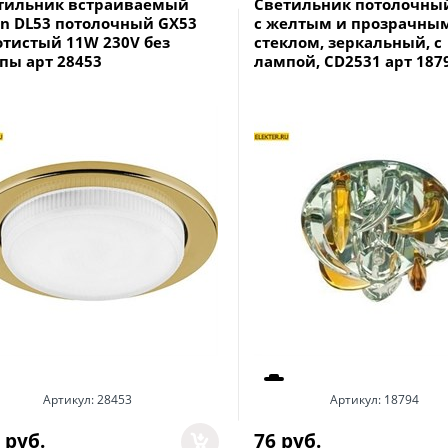
тильник встраиваемый
Светильник потолочный,
on DL53 потолочный GX53
с желтым и прозрачны
отистый 11W 230V без
стеклом, зеркальный, с
пы арт 28453
лампой, CD2531 арт 187
Артикул:
28453
Артикул:
18794
 руб.
76
 руб.