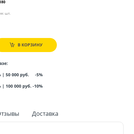
180
я:
шт.
.
В КОРЗИНУ
азе:
% |
50 000 руб. -5%
%
|
100 000 руб. -10%
Отзывы
Доставка