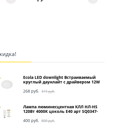
кидка!
Ecola LED downlight Встраиваемый
круглый даунлайт с драйвером 12W
220V 4200K 170x20 арт DRRV12ELC
268
 руб.
315
 руб.
Лампа люминесцентная КЛЛ НЛ-HS
120Вт 4000К цоколь Е40 арт SQ0347-
0049
400
 руб.
800
 руб.