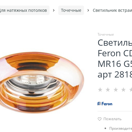
Для натяжных потолков
Точечные
Светильник встра
Точечные
Светил
Feron 
MR16 G
арт 281
Пожелать
Производите