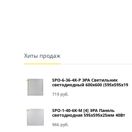
Хиты продаж
SPO-6-36-4K-P ЭРА Светильник
светодиодный 600х600 (595x595x19
мм) 36Вт 4000К IP40 Армстронг,
Призма Б0039057
719
 руб.
SPO-1-40-6K-M [4] ЭРА Панель
светодиодная 595x595x25мм 40Вт
3060Лм 6500К матовый арт Б0041887
966
 руб.