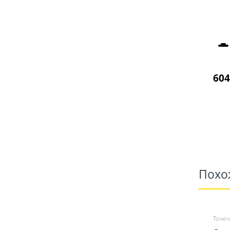
604
Похо
Точе