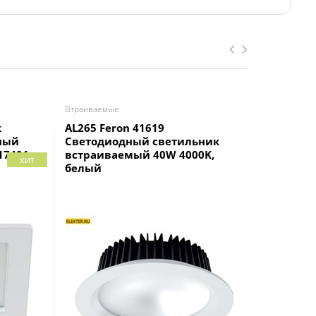
Втраиваемые
Втраиваем
к
AL265 Feron 41619
Светоди
ный
Светодиодный светильник
WOLTA D
17491
встраиваемый 40W 4000K,
IP20 арт
хит
белый