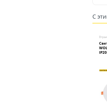
С эт
Втра
Све
WOL
IP2