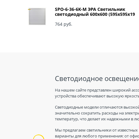
SPO-6-36-6K-M ЭРА Светильник
светодиодный 600х600 (595x595x19
мм) 36Вт 6500К IP40 Армстронг,
Матовый Б0039318
764
 руб.
Светодиодное освещение
На нашем сайте представлен широкий асс
устройства обеспечивают высокую яркость
Светодиодные модели отличаются высокой
значительно сократить расходы на электр
температур, что делает их надежными в л
Мы предлагаем светильники от известных 
варианты для любого применения: от офис