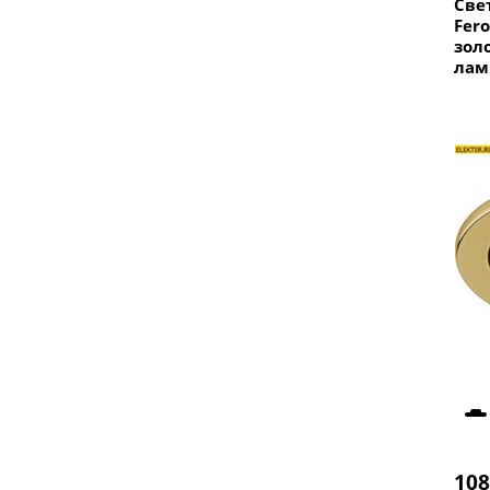
Све
Fer
зол
лам
108