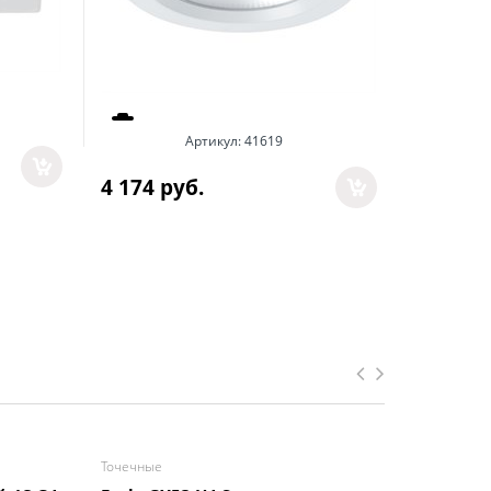
Ар
Артикул:
41619
436
 руб
4 174
 руб.
Точечные
Точечные