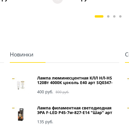
Новинки
С
Лампа люминесцентная КЛЛ НЛ-HS
120Вт 4000К цоколь Е40 арт SQ0347-
0049
400
 руб.
800
 руб.
Лампа филаментная светодиодная
ЭРА F-LED P45-7w-827-E14 "Шар" арт
Б0027946
135
 руб.