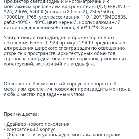
Прожектор светодиодный многоматричный с
монтажным креплением на кронштейн, (ДО) FERON LL-
924, 200W, 6400К (холодный белый), 230V/50Гц,
19000Lm, IP65, угол рассеивания 110-120°,*SMD2835,
раб.t -40°C - +40°C, цвет чёрный, корпус алюминий
литой под давлением + стекло, 350*42*318 мм
Ультратонкий светодиодный прожектор нового
поколения Feron LL-924 артикул 29499 предназначен
для решения широкого спектра задач по освещению
открытых пространств, архитектурных объектов,
торговых площадей, подсветки парковок, рекламных
конструкций, экспозиций и ландшафта.
Облегчённый компактный корпус и поворотный
механизм крепления позволяет производить монтаж в
любых местах под заданным углом.
Преимущества:
- Драйвер нового поколения
- Ультратонкий корпус
- Облегчённая и удобная для монтажа конструкция