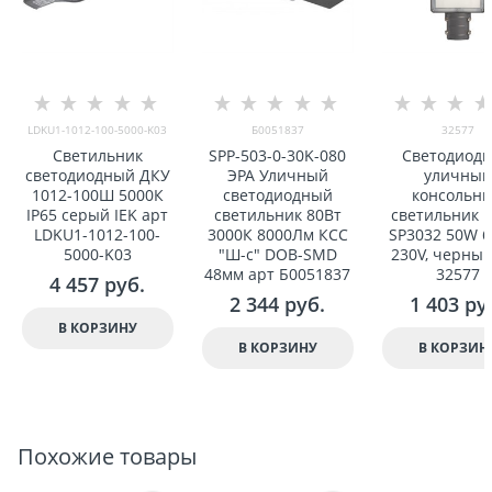
LDKU1-1012-100-5000-K03
Б0051837
32577
Светильник
SPP-503-0-30K-080
Светодиод
светодиодный ДКУ
ЭРА Уличный
уличный
1012-100Ш 5000К
светодиодный
консольн
IP65 серый IEK арт
светильник 80Вт
светильник F
LDKU1-1012-100-
3000К 8000Лм КСС
SP3032 50W 
5000-K03
"Ш-с" DOB-SMD
230V, черный
48мм арт Б0051837
32577
4 457
 руб.
2 344
 руб.
1 403
 ру
В КОРЗИНУ
В КОРЗИНУ
В КОРЗИН
Похожие товары