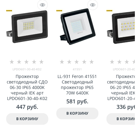
LPDO601-30-40-K02
41551
LPDO601-20-40-
Прожектор
LL-931 Feron 41551
Прожекто
светодиодный СДО
Светодиодный
светодиодны
06-30 IP65 4000K
прожектор IP65
06-20 IP65 4
черный IEK арт
70W 6400K
черный IEK 
LPDO601-30-40-K02
LPDO601-20-4
581
 руб.
447
 руб.
336
 руб
В КОРЗИНУ
В КОРЗИНУ
В КОРЗИН