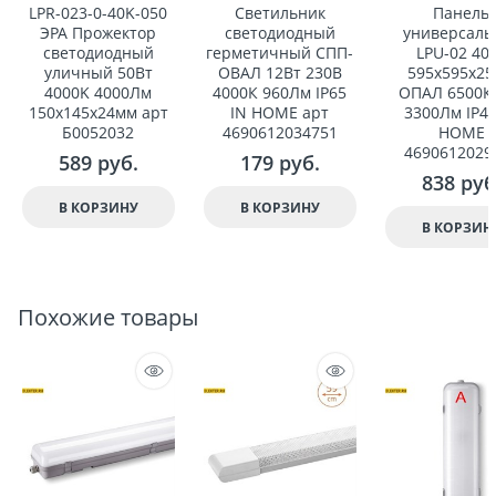
LPR-023-0-40K-050
Светильник
Панель
ЭРА Прожектор
светодиодный
универсаль
светодиодный
герметичный СПП-
LPU-02 40
уличный 50Вт
ОВАЛ 12Вт 230В
595x595x2
4000K 4000Лм
4000К 960Лм IP65
ОПАЛ 6500К
150x145x24мм арт
IN HOME арт
3300Лм IP40
Б0052032
4690612034751
HOME
4690612029
589
 руб.
179
 руб.
838
 руб
В КОРЗИНУ
В КОРЗИНУ
В КОРЗИН
Похожие товары