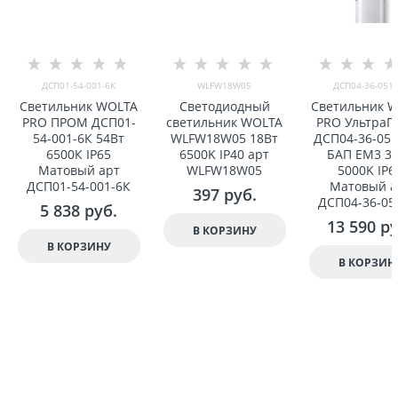
ДСП01-54-001-6К
WLFW18W05
ДСП04-36-051-
Светильник WOLTA
Светодиодный
Светильник 
PRO ПРОМ ДСП01-
светильник WOLTA
PRO Ультра
54-001-6К 54Вт
WLFW18W05 18Вт
ДСП04-36-051
6500К IP65
6500K IP40 арт
БАП EM3 3
Матовый арт
WLFW18W05
5000K IP6
ДСП01-54-001-6К
Матовый а
397
 руб.
ДСП04-36-05
5 838
 руб.
13 590
 р
В КОРЗИНУ
В КОРЗИНУ
В КОРЗИН