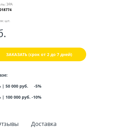
ль:
ЭРА
018774
я:
шт.
б.
ЗАКАЗАТЬ (срок от 2 до 7 дней)
азе:
% |
50 000 руб. -5%
%
|
100 000 руб. -10%
Отзывы
Доставка