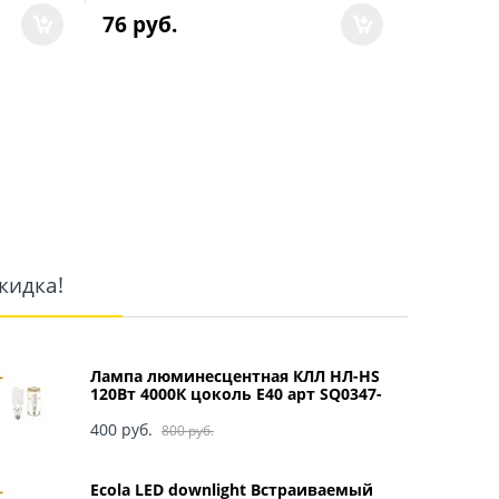
76
 руб.
116
 руб
кидка!
Лампа люминесцентная КЛЛ НЛ-HS
120Вт 4000К цоколь Е40 арт SQ0347-
0049
400
 руб.
800
 руб.
Ecola LED downlight Встраиваемый