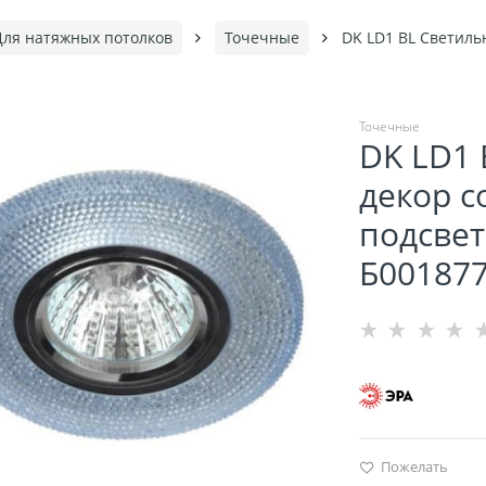
Для натяжных потолков
Точечные
DK LD1 BL Светиль
Точечные
DK LD1 
декор c
подсвет
Б00187
Пожелать