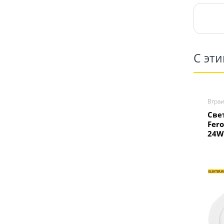
С эт
Втра
Све
Fer
24W