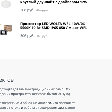
круглый даунлайт с драйвером 12W
220V 4200K 170x20 арт DRRV12ELC
268
 руб.
315
 руб.
Прожектор LED WOLTA WFL-10W/06
5500K 10 Вт SMD IP65 850 Лм арт WFL-
10W/06
306
 руб.
360
 руб.
ектов
одходят для замены традиционных ламп. Эти
дских пространств, офисов и бытовых нужд.
энергии, чем обычные аналоги, что позволяет
тового потока и работают в широком диапазоне