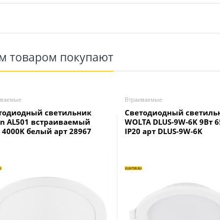
им товаром покупают
иваемые
Втраиваемые
тодиодный светильник
Светодиодный светиль
on AL501 встраиваемый
WOLTA DLUS-9W-6K 9Вт 6
 4000K белый арт 28967
IP20 арт DLUS-9W-6K