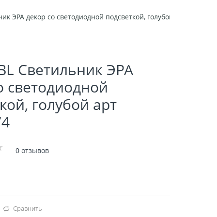
ник ЭРА декор cо светодиодной подсветкой, голубой арт Б001877
BL Светильник ЭРА
о светодиодной
кой, голубой арт
74
0 отзывов
Сравнить