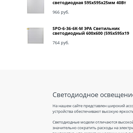
светодиодная 595x595x25мм 40Вт
3060Лм 6500К матовый арт Б0041887
966
 руб.
SPO-6-36-6K-M ЭРА Светильник
светодиодный 600х600 (595x595x19
мм) 36Вт 6500К IP40 Армстронг,
Матовый Б0039318
764
 руб.
Светодиодное освещение
На нашем сайте представлен широкий асс
устройства обеспечивают высокую яркость
Светодиодные модели отличаются высокой
значительно сократить расходы на электр