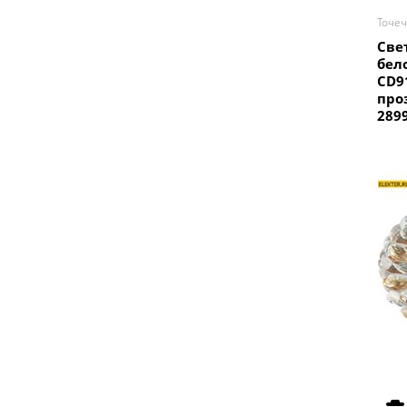
Точе
Све
бел
CD9
про
289