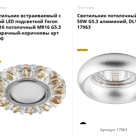
чные
Точечные
тильник встраиваемый с
Светильник потолочны
ой LED подсветкой Feron
50W G5.3 алюминий, DL1
16 потолочный MR16 G5.3
17963
зрачный-коричневы арт
90
Артикул:
17963