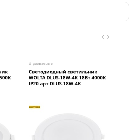
Втраиваемые
Втраиваем
ник
Светодиодный светильник
LED 1-12
500К
WOLTA DLUS-18W-4K 18Вт 4000К
светоди
IP20 арт DLUS-18W-4K
220V 400