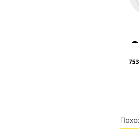
753
Похо