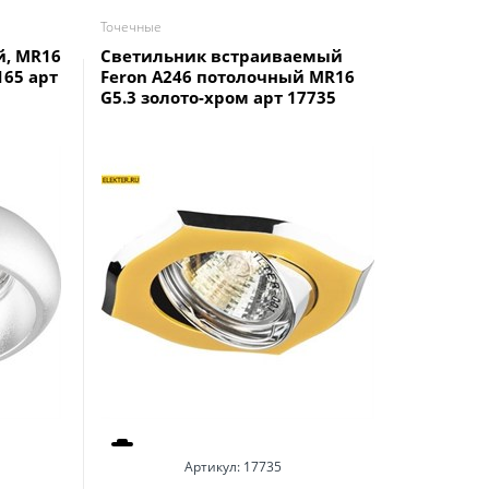
Точечные
Точечные
й, MR16
Светильник встраиваемый
Ecola GX
65 арт
Feron A246 потолочный MR16
встраив
G5.3 золото-хром арт 17735
Золото 3
FG53H4E
Артикул:
17735
А