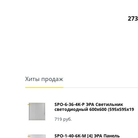
273
Хиты продаж
SPO-6-36-4K-P ЭРА Светильник
светодиодный 600х600 (595x595x19
мм) 36Вт 4000К IP40 Армстронг,
Призма Б0039057
719
 руб.
SPO-1-40-6K-M [4] ЭРА Панель