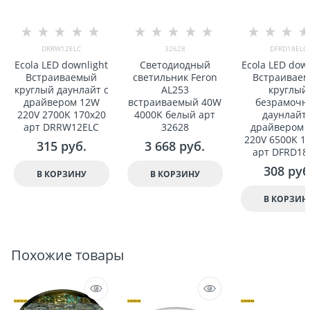
DRRW12ELC
32628
DFRD18ELC
Ecola LED downlight
Светодиодный
Ecola LED dow
Встраиваемый
светильник Feron
Встраивае
круглый даунлайт с
AL253
круглый
драйвером 12W
встраиваемый 40W
безрамочн
220V 2700K 170x20
4000K белый арт
даунлайт 
арт DRRW12ELC
32628
драйвером 
220V 6500K 1
315
 руб.
3 668
 руб.
арт DFRD18
308
 руб
В КОРЗИНУ
В КОРЗИНУ
В КОРЗИН
Похожие товары