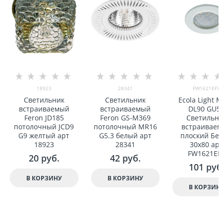
18923
28341
FW1621EFY
Светильник
Светильник
Ecola Light 
встраиваемый
встраиваемый
DL90 GU5
Feron JD185
Feron GS-M369
Светильн
потолочный JCD9
потолочный MR16
встраивае
G9 желтый арт
G5.3 белый арт
плоский Бе
18923
28341
30x80 ар
FW1621EF
20
 руб.
42
 руб.
101
 руб
В КОРЗИНУ
В КОРЗИНУ
В КОРЗИН