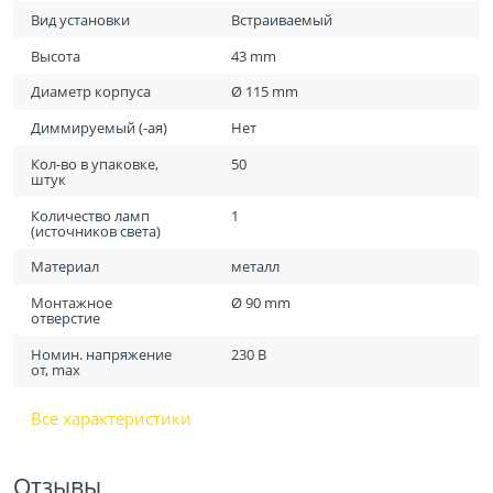
Вид установки
Встраиваемый
Высота
43 mm
Диаметр корпуса
Ø 115 mm
Диммируемый (-ая)
Нет
Кол-во в упаковке,
50
штук
Количество ламп
1
(источников света)
Материал
металл
Монтажное
Ø 90 mm
отверстие
Номин. напряжение
230 В
от, max
Все характеристики
Отзывы