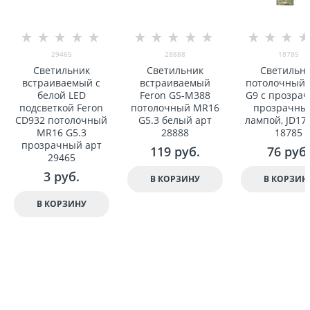
29465
28888
18785
Светильник
Светильник
Светильн
встраиваемый с
встраиваемый
потолочный, 
белой LED
Feron GS-M388
G9 с прозрач
подсветкой Feron
потолочный MR16
прозрачный
CD932 потолочный
G5.3 белый арт
лампой, JD17
MR16 G5.3
28888
18785
прозрачный арт
119
 руб.
76
 руб.
29465
3
 руб.
В КОРЗИНУ
В КОРЗИН
В КОРЗИНУ