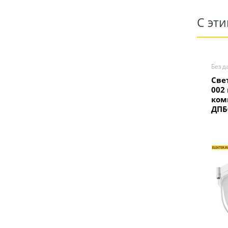
С эт
Без д
Све
002
ком
ДПБ