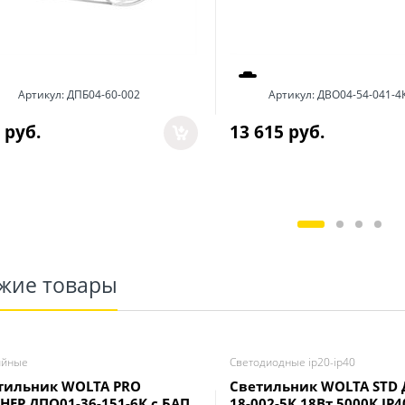
Артикул:
ДПБ04-60-002
Артикул:
ДВО04-54-041-4
 руб.
13 615
 руб.
жие товары
ийные
Светодиодные ip20-ip40
тильник WOLTA PRO
Светильник WOLTA STD 
НЕР ДПО01-36-151-6К с БАП
18-002-5К 18Вт 5000К IP4