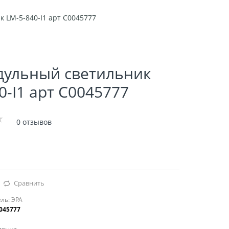
 LM-5-840-I1 арт C0045777
дульный светильник
0-I1 арт C0045777
0 отзывов
Сравнить
ль:
ЭРА
045777
я:
шт.