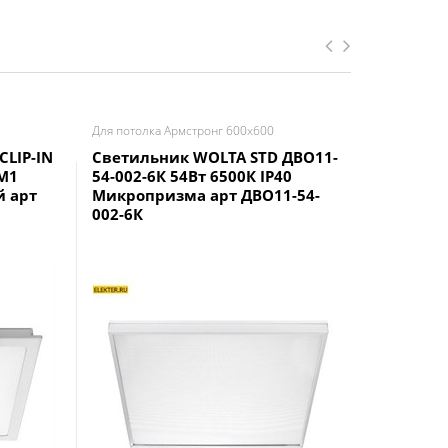
Для потолка Армстронг 600х600
Для потолк
LIP-IN
Светильник WOLTA STD ДВО11-
Светиль
EM1
54-002-6К 54Вт 6500К IP40
ДВО01-54
й арт
Микропризма арт ДВО11-54-
IP40 Мат
002-6К
54-011-5