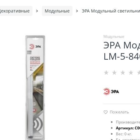
Декоративные
Модульные
ЭРА Модульный светильник
Модульные
ЭРА Мо
LM-5-84
Пожелать
Производите
Артикул:
C0
Вес:
0
кг.
Ед. измерени