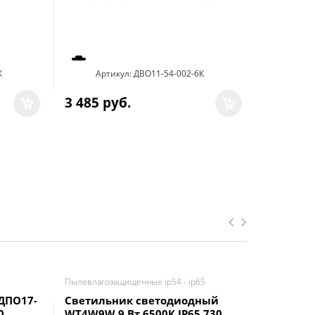
К
Артикул:
ДВО11-54-002-6К
Арт
3 485
 руб.
6 872
 р
Пылевлагозащищенные ip54 - ip65
Светодиодн
ДПО17-
Светильник светодиодный
Светиль
0
WT4W9W 9 Вт 6500К IP65 730
WOLTA P