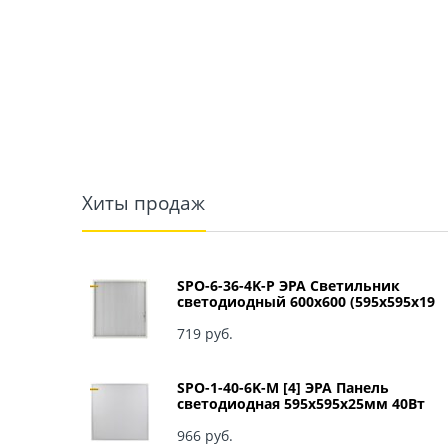
Хиты продаж
SPO-6-36-4K-P ЭРА Светильник
светодиодный 600х600 (595x595x19
мм) 36Вт 4000К IP40 Армстронг,
Призма Б0039057
719
 руб.
SPO-1-40-6K-M [4] ЭРА Панель
светодиодная 595x595x25мм 40Вт
3060Лм 6500К матовый арт Б0041887
966
 руб.