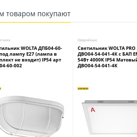
им товаром покупают
атчика
Аварийные
тильник WOLTA ДПБ04-60-
Светильник WOLTA PRO C
 под лампу E27 (лампа в
ДВО04-54-041-4К с БАП 
плект не вxодит) IP54 арт
54Вт 4000K IP54 Матовы
04-60-002
ДВО04-54-041-4К