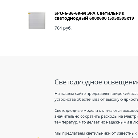
SPO-6-36-6K-M ЭРА Светильник
светодиодный 600х600 (595x595x19
мм) 36Вт 6500К IP40 Армстронг,
Матовый Б0039318
764
 руб.
Светодиодное освещение
На нашем сайте представлен широкий асс
устройства обеспечивают высокую яркость
Светодиодные модели отличаются высокой
значительно сократить расходы на электр
температур, что делает их надежными в л
Мы предлагаем светильники от известных 