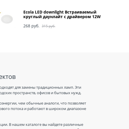
Ecola LED downlight Встраиваемый
круглый даунлайт с драйвером 12W
220V 4200K 170x20 арт DRRV12ELC
268
 руб.
315
 руб.
ектов
одходят для замены традиционных ламп. Эти
дских пространств, офисов и бытовых нужд.
энергии, чем обычные аналоги, что позволяет
тового потока и работают в широком диапазоне
ции. В нашем каталоге вы найдете различные