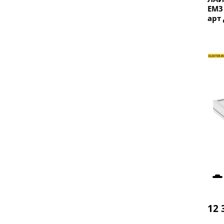
EM3
арт
12 