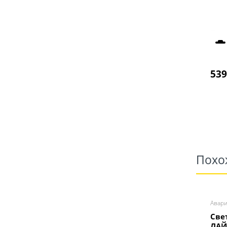
539
Похо
Авар
Све
ЛАЙ