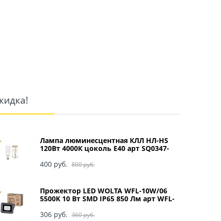
12 388
 
кидка!
Лампа люминесцентная КЛЛ НЛ-HS
120Вт 4000К цоколь Е40 арт SQ0347-
0049
400
 руб.
800
 руб.
Прожектор LED WOLTA WFL-10W/06
5500K 10 Вт SMD IP65 850 Лм арт WFL-
10W/06
306
 руб.
360
 руб.