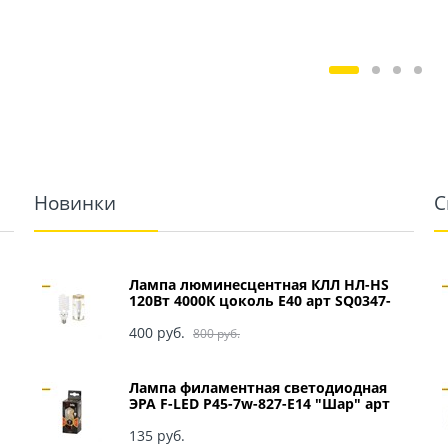
Новинки
С
Лампа люминесцентная КЛЛ НЛ-HS
120Вт 4000К цоколь Е40 арт SQ0347-
0049
400
 руб.
800
 руб.
Лампа филаментная светодиодная
ЭРА F-LED P45-7w-827-E14 "Шар" арт
Б0027946
135
 руб.