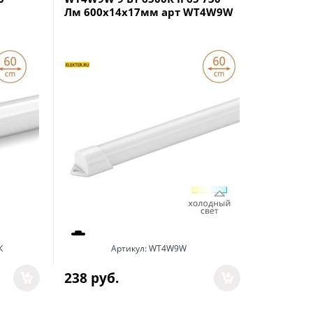
Лм 600x14x17мм арт WT4W9W
ДПО01-5
мм IP40 
Микропр
4К
К
Артикул:
WT4W9W
238
 руб.
Арт