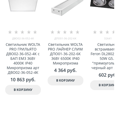
ДВО02-36-052-4К
ДПО01-36-202-6К
32641
Светильник WOLTA
Светильник WOLTA
Светильн
PRO ГРИЛЬЯТО
PRO ЛАЙНЕР СЛИМ
встраивае
ДВО02-36-052-4К с
ДПО01-36-202-6К
Feron DL2802
БАП EM3 36Вт
36Вт 6500К IP40
50W G5.
4000К IP40
Микропризма
"прямоугольн
Микропризма арт
черный арт 
4 364
 руб.
ДВО02-36-052-4К
602
 руб
10 863
 руб.
В КОРЗИНУ
В КОРЗИН
В КОРЗИНУ