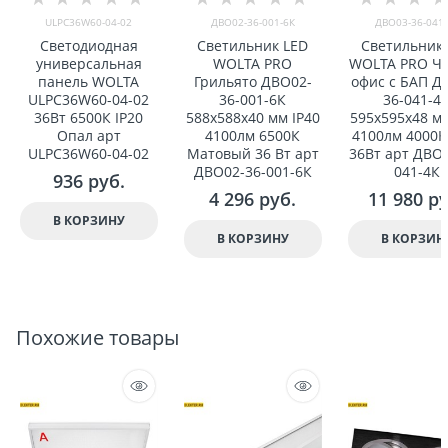
ULPC36W60-04-02
ДВО02-36-001-6К
ДВО03-36-041-
Светодиодная
Светильник LED
Светильник
универсальная
WOLTA PRO
WOLTA PRO Ч
панель WOLTA
Грильято ДВО02-
офис с БАП Д
ULPC36W60-04-02
36-001-6К
36-041-4
36Вт 6500К IP20
588x588x40 мм IP40
595x595x48 мм
Опал арт
4100лм 6500К
4100лм 4000К
ULPC36W60-04-02
Матовый 36 Вт арт
36Вт арт ДВО0
ДВО02-36-001-6К
041-4К
936
 руб.
4 296
 руб.
11 980
 р
В КОРЗИНУ
В КОРЗИНУ
В КОРЗИН
Похожие товары