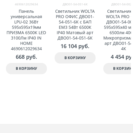
4690612029634
ДВО01-54-051-6К
ДВО01-54-002-
Панель
Светильник WOLTA
Светильник
универсальная
PRO ОФИС ДВО01-
WOLTA PRO 
LPU-02 36Вт
54-051-6К с БАП
ДВО01-54-00
595x595x19мм
EM3 54Вт 6500К
595x595x40 мм
ПРИЗМА 6500К LED
IP40 Матовый арт
6500лм 40
3100Лм IP40 IN
ДВО01-54-051-6К
Микропризма 
HOME
арт ДВО01-54
16 104
 руб.
4690612029634
4К
668
 руб.
4 454
 ру
В КОРЗИНУ
В КОРЗИНУ
В КОРЗИН