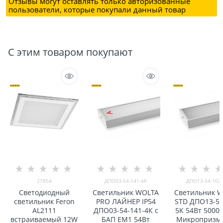
Отзывы могут оставлять только авторизованные
пользователи, которые покупали данный товар
С этим товаром покупают
27854
ДПО03-54-141-4К
ДПО13-54-102-
Светодиодный
Светильник WOLTA
Светильник 
светильник Feron
PRO ЛАЙНЕР IP54
STD ДПО13-54
AL2111
ДПО03-54-141-4К с
5К 54Вт 5000К
встраиваемый 12W
БАП EM1 54Вт
Микропризма