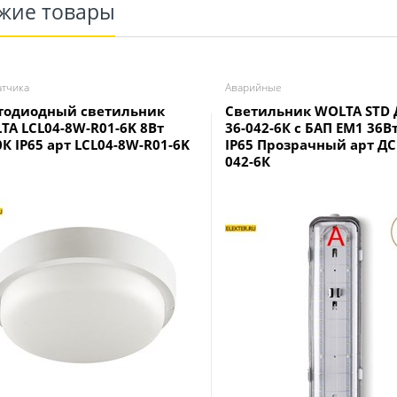
жие товары
атчика
Аварийные
тодиодный светильник
Светильник WOLTA STD 
TA LCL04-8W-R01-6K 8Вт
36-042-6К с БАП EM1 36В
К IP65 арт LCL04-8W-R01-6K
IP65 Прозрачный арт ДС
042-6К