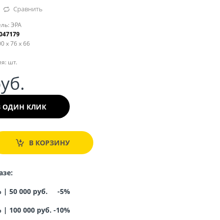
Сравнить
ль:
ЭРА
047179
0 x 76 x 66
я:
шт.
руб.
В ОДИН КЛИК
В КОРЗИНУ
азе:
% |
50 000 руб. -5%
%
|
100 000 руб. -10%