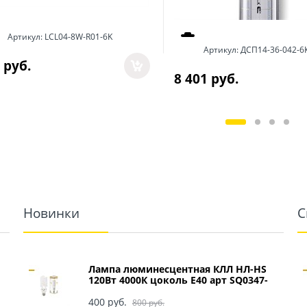
Артикул:
LCL04-8W-R01-6K
Артикул:
ДСП14-36-042-6
 руб.
8 401
 руб.
Новинки
С
Лампа люминесцентная КЛЛ НЛ-HS
120Вт 4000К цоколь Е40 арт SQ0347-
0049
400
 руб.
800
 руб.