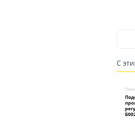
С эт
Пере
Под
про
рег
Б00