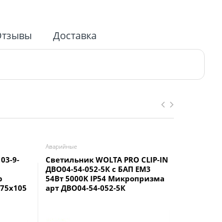
Отзывы
Доставка
Аварийные
Светодиод
03-9-
Светильник WOLTA PRO CLIP-IN
Прожект
ДВО04-54-052-5К с БАП EM3
2835SMD
р
54Вт 5000K IP54 Микропризма
AC220V/5
175x105
арт ДВО04-54-052-5К
компактн
арт 5506