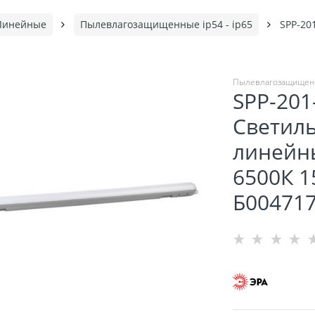
Линейные
Пылевлагозащищенные ip54 - ip65
SPP-20
Пылевлагозащищенны
SPP-201
Светил
линейны
6500К 1
Б00471