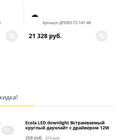
К
Артикул:
ДПО03-72-141-4К
Арт
21 328
 руб.
6 722
 р
кидка!
Ecola LED downlight Встраиваемый
круглый даунлайт с драйвером 12W
220V 4200K 170x20 арт DRRV12ELC
268
 руб.
315
 руб.