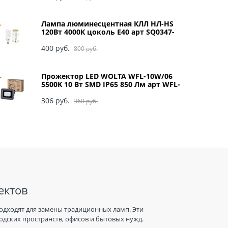
Лампа люминесцентная КЛЛ НЛ-HS
120Вт 4000К цоколь Е40 арт SQ0347-
0049
400
 руб.
800
 руб.
Прожектор LED WOLTA WFL-10W/06
5500K 10 Вт SMD IP65 850 Лм арт WFL-
10W/06
306
 руб.
360
 руб.
ектов
одходят для замены традиционных ламп. Эти
дских пространств, офисов и бытовых нужд.