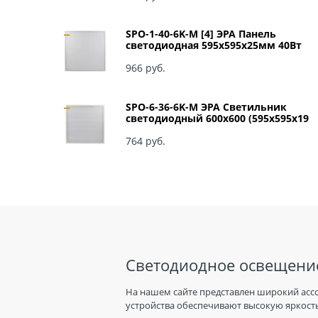
SPO-1-40-6K-M [4] ЭРА Панель
светодиодная 595x595x25мм 40Вт
3060Лм 6500К матовый арт Б0041887
966
 руб.
SPO-6-36-6K-M ЭРА Светильник
светодиодный 600х600 (595x595x19
мм) 36Вт 6500К IP40 Армстронг,
Матовый Б0039318
764
 руб.
Светодиодное освещение
На нашем сайте представлен широкий асс
устройства обеспечивают высокую яркость