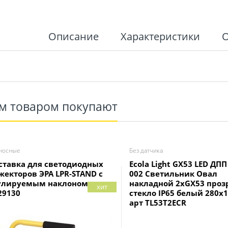
Описание
Характеристики
им товаром покупают
носные
Без датчика
ставка для светодиодныx
Ecola Light GX53 LED ДПП 
жекторов ЭРА LPR-STAND с
002 Светильник Овал
улируемым наклоном арт
накладной 2xGX53 проз
хит
29130
стекло IP65 белый 280x
арт TL53T2ECR