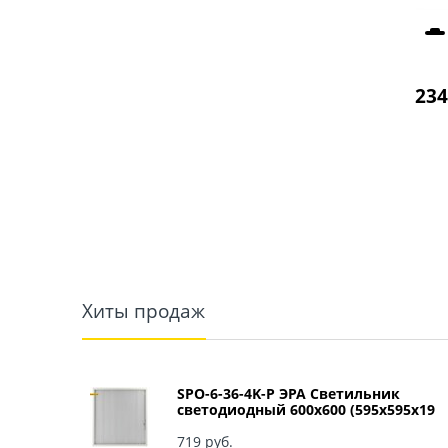
234
Хиты продаж
SPO-6-36-4K-P ЭРА Светильник
светодиодный 600х600 (595x595x19
мм) 36Вт 4000К IP40 Армстронг,
Призма Б0039057
719
 руб.