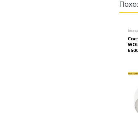
Похо
Без д
Све
WOL
6500