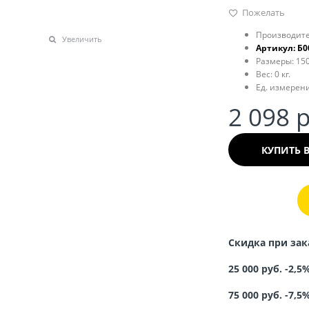
Пожелать
Производите
Увеличить
Артикул:
Б0
Размеры:
150
Вес:
0
кг.
Ед. измерени
2 098
 
КУПИТЬ 
Скидка при зак
25 000 руб. -2,5
75 000 руб. -7,5