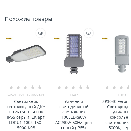
Похожие товары
LDKU1-1004-150-5000-K03
41267
41548
Светильник
Уличный
SP3040 Feron 
светодиодный ДКУ
светодиодный
Светодиод
1004-150Ш 5000К
светильник
уличный
IP65 серый IEK арт
100LEDx80W
консольн
LDKU1-1004-150-
AC230V/ 50Hz цвет
светильник
5000-K03
серый (IP65),
5000K, сер