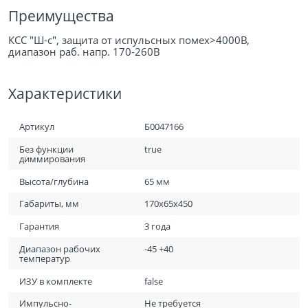
Преимущества
КСС "Ш-с", защита от испульсных помех>4000В,
диапазон раб. напр. 170-260В
Характеристики
Артикул
Б0047166
Без функции
true
диммирования
Высота/глубина
65 мм
Габариты, мм
170х65х450
Гарантия
3 года
Диапазон рабочих
-45 +40
температур
ИЗУ в комплекте
false
Импульсно-
Не требуется