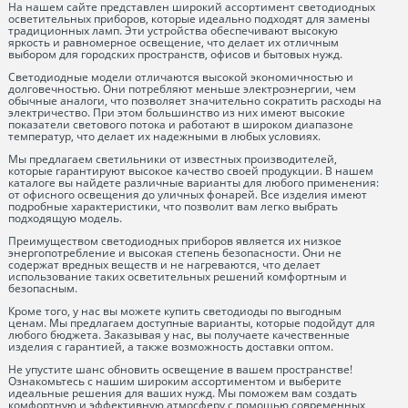
На нашем сайте представлен широкий ассортимент светодиодных
осветительных приборов, которые идеально подходят для замены
традиционных ламп. Эти устройства обеспечивают высокую
яркость и равномерное освещение, что делает их отличным
выбором для городских пространств, офисов и бытовых нужд.
Светодиодные модели отличаются высокой экономичностью и
долговечностью. Они потребляют меньше электроэнергии, чем
обычные аналоги, что позволяет значительно сократить расходы на
электричество. При этом большинство из них имеют высокие
показатели светового потока и работают в широком диапазоне
температур, что делает их надежными в любых условиях.
Мы предлагаем светильники от известных производителей,
которые гарантируют высокое качество своей продукции. В нашем
каталоге вы найдете различные варианты для любого применения:
от офисного освещения до уличных фонарей. Все изделия имеют
подробные характеристики, что позволит вам легко выбрать
подходящую модель.
Преимуществом светодиодных приборов является их низкое
энергопотребление и высокая степень безопасности. Они не
содержат вредных веществ и не нагреваются, что делает
использование таких осветительных решений комфортным и
безопасным.
Кроме того, у нас вы можете купить светодиоды по выгодным
ценам. Мы предлагаем доступные варианты, которые подойдут для
любого бюджета. Заказывая у нас, вы получаете качественные
изделия с гарантией, а также возможность доставки оптом.
Не упустите шанс обновить освещение в вашем пространстве!
Ознакомьтесь с нашим широким ассортиментом и выберите
идеальные решения для ваших нужд. Мы поможем вам создать
комфортную и эффективную атмосферу с помощью современных