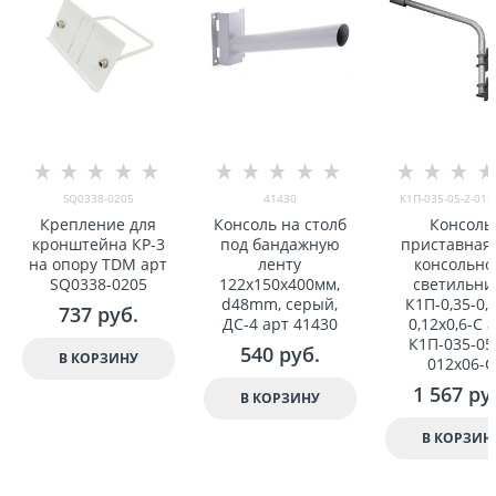
SQ0338-0205
41430
К1П-035-05-2-012
Крепление для
Консоль на столб
Консоль
кронштейна КР-3
под бандажную
приставная
на опору TDM арт
ленту
консольно
SQ0338-0205
122x150x400мм,
светильни
d48mm, серый,
К1П-0,35-0,5
737
 руб.
ДС-4 арт 41430
0,12x0,6-С 
К1П-035-05
540
 руб.
В КОРЗИНУ
012x06-С
1 567
 ру
В КОРЗИНУ
В КОРЗИН