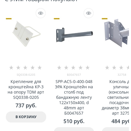
SQ0338-0205
Б0047657
32758
Крепление для
SPP-AC5-0-400-048
Консоль д
кронштейна КР-3
ЭРА Кронштейн на
уличныx
на опору TDM арт
столб под
(консольны
SQ0338-0205
бандажную ленту
светильник
122x150x400, d
посадочн
737
 руб.
48mm арт
диаметр 38мм,
Б0047657
арт 3275
В КОРЗИНУ
510
 руб.
484
 руб