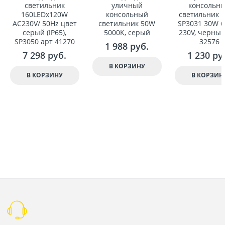
светильник
уличный
консольн
160LEDx120W
консольный
светильник F
AC230V/ 50Hz цвет
светильник 50W
SP3031 30W 
серый (IP65),
5000K, серый
230V, черный
SP3050 арт 41270
32576
1 988
 руб.
7 298
 руб.
1 230
 ру
В КОРЗИНУ
В КОРЗИНУ
В КОРЗИН