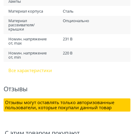
лампы
Материал корпуса
Сталь
Материал
Опционально
рассеивателя/
крышки
Номин. напряжение
231 В
от, max
Номин. напряжение
220 В
от, min
Все характеристики
Отзывы
Отзывы могут оставлять только авторизованные
пользователи, которые покупали данный товар
С этим товаром покупают