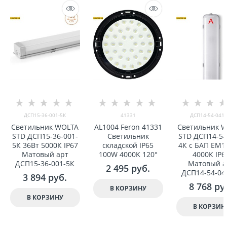
ДСП15-36-001-5К
41331
ДСП14-54-041-
Светильник WOLTA
AL1004 Feron 41331
Светильник 
STD ДСП15-36-001-
Светильник
STD ДСП14-54
5К 36Вт 5000К IP67
складской IP65
4К с БАП EM1
Матовый арт
100W 4000K 120°
4000К IP6
ДСП15-36-001-5К
Матовый а
2 495
 руб.
ДСП14-54-04
3 894
 руб.
8 768
 ру
В КОРЗИНУ
В КОРЗИНУ
В КОРЗИН