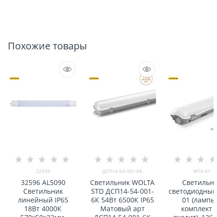
Похожие товары
32596
ДСП14-54-001-6К
WT8-01
32596 AL5090
Светильник WOLTA
Светильн
Светильник
STD ДСП14-54-001-
светодиодный
линейный IP65
6К 54Вт 6500К IP65
01 (лампы
18Вт 4000К
Матовый арт
комплект 