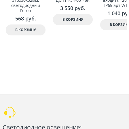
570x50x32мм,
ДСП14-54-001-6К
вxодит), 1266
светодиодный
IP65 арт WT
3 550
 руб.
Feron
1 040
 ру
568
 руб.
В КОРЗИНУ
В КОРЗИН
В КОРЗИНУ
Светодиодное освещение: