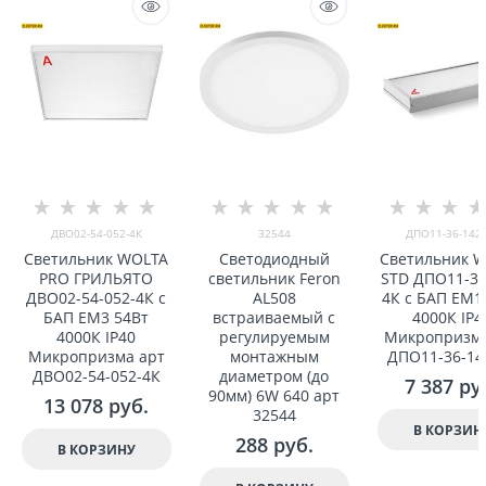
ДВО02-54-052-4К
32544
ДПО11-36-142-
Светильник WOLTA
Светодиодный
Светильник 
PRO ГРИЛЬЯТО
светильник Feron
STD ДПО11-36
ДВО02-54-052-4К с
AL508
4К с БАП EM1
БАП EM3 54Вт
встраиваемый с
4000К IP4
4000К IP40
регулируемым
Микропризма
Микропризма арт
монтажным
ДПО11-36-14
ДВО02-54-052-4К
диаметром (до
7 387
 ру
90мм) 6W 640 арт
13 078
 руб.
32544
В КОРЗИН
288
 руб.
В КОРЗИНУ