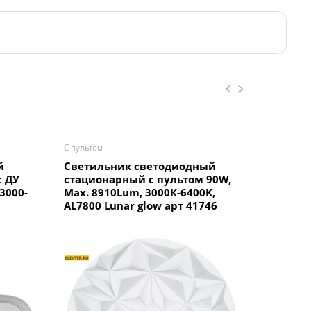
С пультом
С пультом
й
Светильник светодиодный
Светиль
с ДУ
стационарный с пультом 90W,
светоди
 3000-
Max. 8910Lum, 3000К-6400K,
ДУ SPB-6-
AL7800 Lunar glow арт 41746
3000-65
арт Б00