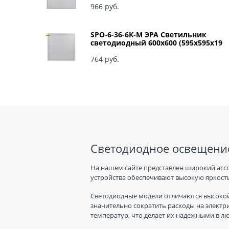
966
 руб.
SPO-6-36-6K-M ЭРА Светильник
светодиодный 600х600 (595x595x19
мм) 36Вт 6500К IP40 Армстронг,
Матовый Б0039318
764
 руб.
Светодиодное освещение
На нашем сайте представлен широкий асс
устройства обеспечивают высокую яркость
Светодиодные модели отличаются высокой
значительно сократить расходы на электр
температур, что делает их надежными в л