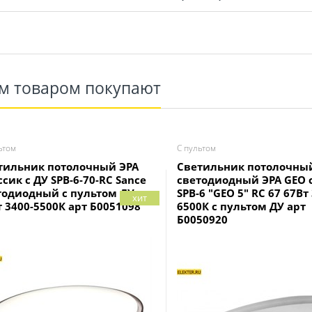
им товаром покупают
ьтом
С пультом
тильник потолочный ЭРА
Светильник потолочны
сик с ДУ SPB-6-70-RC Sance
светодиодный ЭРА GEO 
тодиодный с пультом ДУ,
SPB-6 "GEO 5" RC 67 67Вт
хит
т 3400-5500К арт Б0051098
6500К с пультом ДУ арт
Б0050920