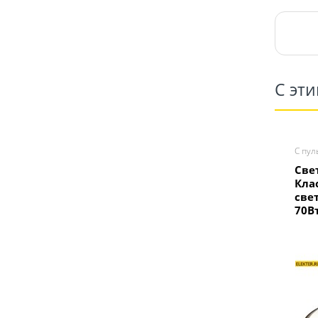
С эт
С пул
Све
Клас
све
70В