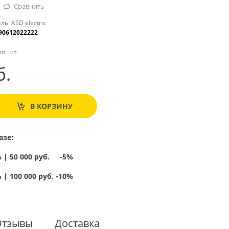
Сравнить
ль:
ASD electric
90612022222
я:
шт.
б.
В КОРЗИНУ
азе:
% |
50 000 руб. -5%
%
|
100 000 руб. -10%
Отзывы
Доставка