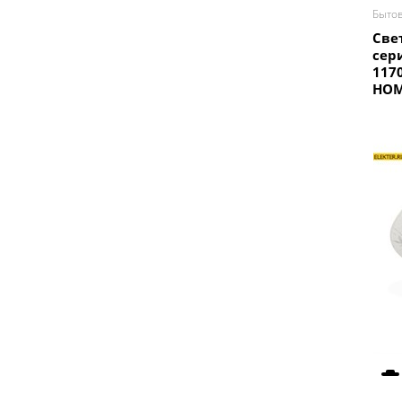
Быто
Све
сер
117
HOM