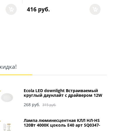
416
 руб.
918
 руб
кидка!
Ecola LED downlight Встраиваемый
круглый даунлайт с драйвером 12W
220V 4200K 170x20 арт DRRV12ELC
268
 руб.
315
 руб.
Лампа люминесцентная КЛЛ НЛ-HS
120Вт 4000К цоколь Е40 арт SQ0347-
0049