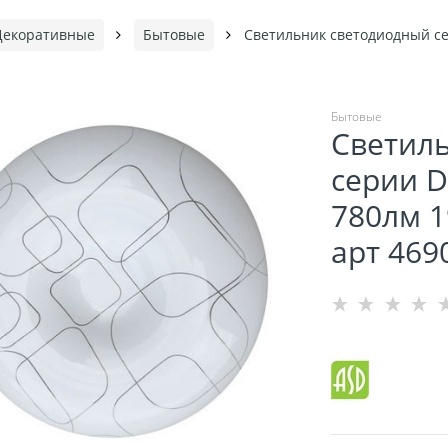
Декоративные
Бытовые
Светильник светодиодный с
Бытовые
Светил
серии D
780лм 
арт 469