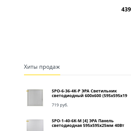
439
Хиты продаж
SPO-6-36-4K-P ЭРА Светильник
светодиодный 600х600 (595x595x19
мм) 36Вт 4000К IP40 Армстронг,
Призма Б0039057
719
 руб.
SPO-1-40-6K-M [4] ЭРА Панель
светодиодная 595x595x25мм 40Вт
3060Лм 6500К матовый арт Б0041887