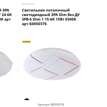
Бытовые
Бытовые
й ЭРА
Светильник потолочный
Светиль
" 24-6K
светодиодный ЭРА Slim без ДУ
Классик 
0K арт
SPB-6 Slim 1 15-6K 15Вт 6500K
S свето
арт Б0050376
квадрат
Артикул:
Б0050376