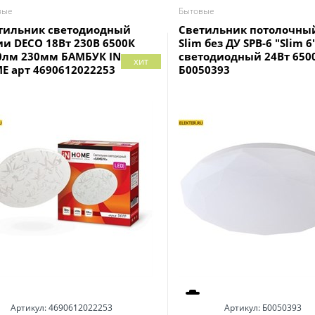
вые
Бытовые
тильник светодиодный
Светильник потолочны
ии DECO 18Вт 230В 6500К
Slim без ДУ SPB-6 "Slim 6
0лм 230мм БАМБУК IN
светодиодный 24Вт 650
хит
E арт 4690612022253
Б0050393
Артикул:
4690612022253
Артикул:
Б0050393