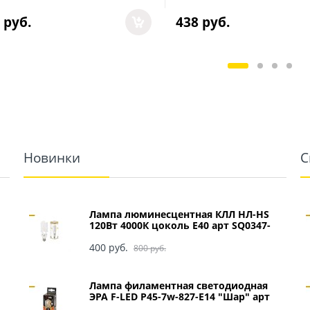
 руб.
438
 руб.
Новинки
С
Лампа люминесцентная КЛЛ НЛ-HS
120Вт 4000К цоколь Е40 арт SQ0347-
0049
400
 руб.
800
 руб.
Лампа филаментная светодиодная
ЭРА F-LED P45-7w-827-E14 "Шар" арт
Б0027946