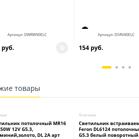
Артикул:
DWRW90ELC
Артикул:
DSRV40ELC
 руб.
154
 руб.
жие товары
чные
Точечные
тильник потолочный MR16
Светильник встраивае
50W 12V G5.3,
Feron DL6124 потолочн
миний,золото, DL 2A арт
G5.3 белый поворотный