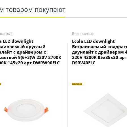
им товаром покупают
иваемые
Втраиваемые
a LED downlight
Ecola LED downlight
раиваемый круглый
Встраиваемый квадра
нлайт с драйвером с
даунлайт с драйвером 
светкой 9(6+3)W 220V 2700K
220V 4200K 85x85x20 арт
700K 145x20 арт DWRW90ELC
DSRV40ELC