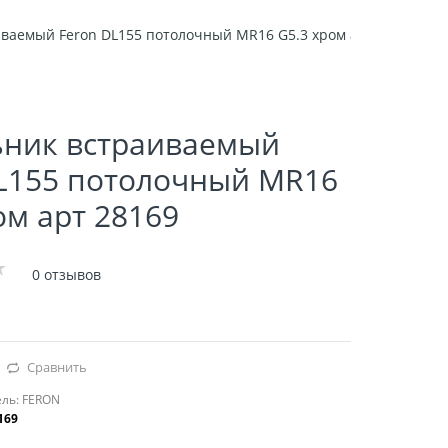
ваемый Feron DL155 потолочный MR16 G5.3 хром арт 28169
ьник встраиваемый
DL155 потолочный MR16
ом арт 28169
0 отзывов
Сравнить
ль:
FERON
169