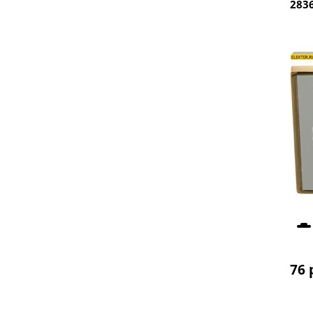
283
76
 