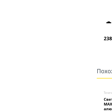
238
Похо
Точе
Све
MAX
алю