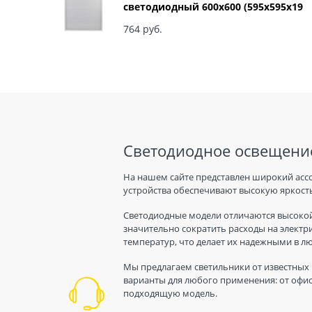
светодиодный 600х600 (595x595x19
мм) 36Вт 6500К IP40 Армстронг,
Матовый Б0039318
764
 руб.
Светодиодное освещение
На нашем сайте представлен широкий асс
устройства обеспечивают высокую яркость
Светодиодные модели отличаются высокой
значительно сократить расходы на электр
температур, что делает их надежными в л
Мы предлагаем светильники от известных 
варианты для любого применения: от офис
подходящую модель.