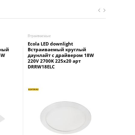
Втраиваемые
Втраиваем
Ecola LED downlight
Светоди
тный
Встраиваемый круглый
Feron A
4W
даунлайт с драйвером 18W
12W 400
220V 2700K 225x20 арт
DRRW18ELC