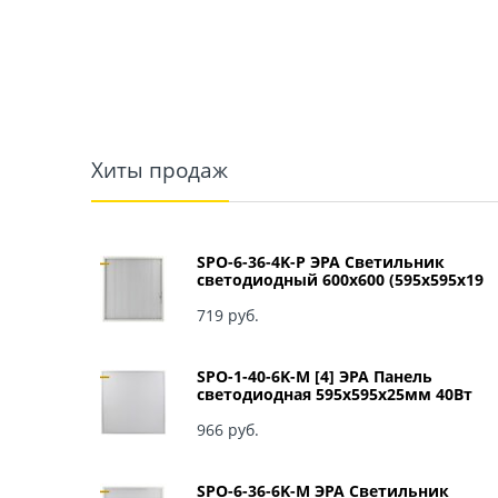
Хиты продаж
SPO-6-36-4K-P ЭРА Светильник
светодиодный 600х600 (595x595x19
мм) 36Вт 4000К IP40 Армстронг,
Призма Б0039057
719
 руб.
SPO-1-40-6K-M [4] ЭРА Панель
светодиодная 595x595x25мм 40Вт
3060Лм 6500К матовый арт Б0041887
966
 руб.
SPO-6-36-6K-M ЭРА Светильник