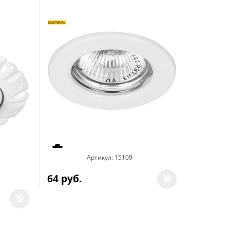
FP53H4E
Артикул:
15109
64
 руб.
А
112
 руб