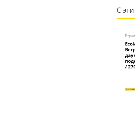
С эт
Втра
Ecol
Вст
дау
под
/ 2