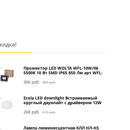
кидка!
Прожектор LED WOLTA WFL-10W/06
5500K 10 Вт SMD IP65 850 Лм арт WFL-
10W/06
306
 руб.
360
 руб.
Ecola LED downlight Встраиваемый
круглый даунлайт с драйвером 12W
220V 4200K 170x20 арт DRRV12ELC
268
 руб.
315
 руб.
Лампа люминесцентная КЛЛ НЛ-HS