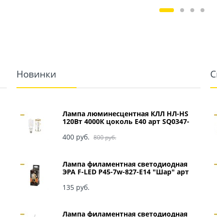
Новинки
С
Лампа люминесцентная КЛЛ НЛ-HS
120Вт 4000К цоколь Е40 арт SQ0347-
0049
400
 руб.
800
 руб.
Лампа филаментная светодиодная
ЭРА F-LED P45-7w-827-E14 "Шар" арт
Б0027946
135
 руб.
Лампа филаментная светодиодная