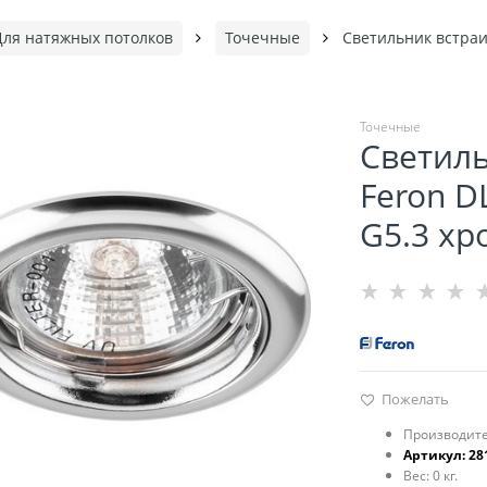
Для натяжных потолков
Точечные
Светильник встраи
Точечные
Светил
Feron 
G5.3 хр
Пожелать
Производите
Артикул:
28
Вес:
0
кг.