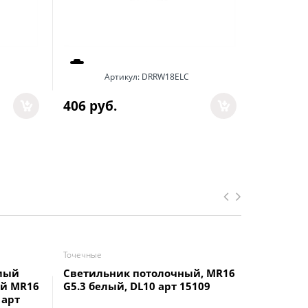
337
 руб
Артикул:
DRRW18ELC
406
 руб.
Точечные
Точечные
мый
Светильник потолочный, MR16
Ecola GX
ый MR16
G5.3 белый, DL10 арт 15109
встраив
 арт
Черненая