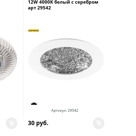
12W 4000K белый с серебром
черный 
арт 29542
А
Артикул:
29542
97
 руб.
30
 руб.