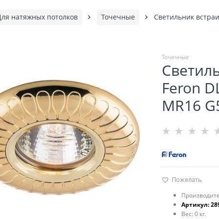
Для натяжных потолков
Точечные
Светильник встраи
Точечные
Светил
Feron D
MR16 G5
Пожелать
Производите
Артикул:
28
Вес:
0
кг.