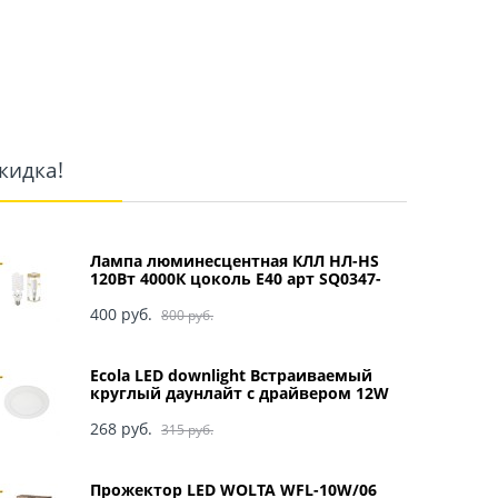
кидка!
Лампа люминесцентная КЛЛ НЛ-HS
120Вт 4000К цоколь Е40 арт SQ0347-
0049
400
 руб.
800
 руб.
Ecola LED downlight Встраиваемый
круглый даунлайт с драйвером 12W
220V 4200K 170x20 арт DRRV12ELC
268
 руб.
315
 руб.
Прожектор LED WOLTA WFL-10W/06