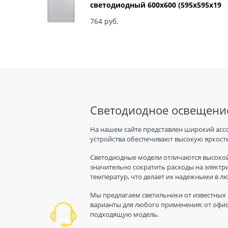
светодиодный 600х600 (595x595x19
мм) 36Вт 6500К IP40 Армстронг,
Матовый Б0039318
764
 руб.
Светодиодное освещение
На нашем сайте представлен широкий асс
устройства обеспечивают высокую яркость
Светодиодные модели отличаются высокой
значительно сократить расходы на электр
температур, что делает их надежными в л
Мы предлагаем светильники от известных 
варианты для любого применения: от офис
подходящую модель.