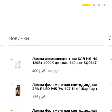
Новинки
С
Лампа люминесцентная КЛЛ НЛ-HS
120Вт 4000К цоколь Е40 арт SQ0347-
0049
400
 руб.
800
 руб.
Лампа филаментная светодиодная
ЭРА F-LED P45-7w-827-E14 "Шар" арт
Б0027946
135
 руб.
Лампа филаментная светодиодная