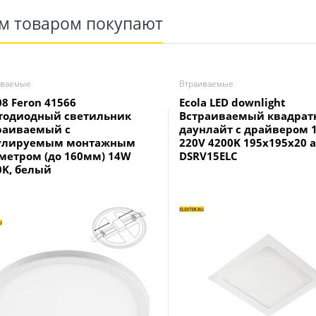
им товаром покупают
иваемые
Втраиваемые
08 Feron 41566
Ecola LED downlight
тодиодный светильник
Встраиваемый квадра
раиваемый с
даунлайт с драйвером 
улируемым монтажным
220V 4200K 195x195x20 
метром (до 160мм) 14W
DSRV15ELC
0K, белый