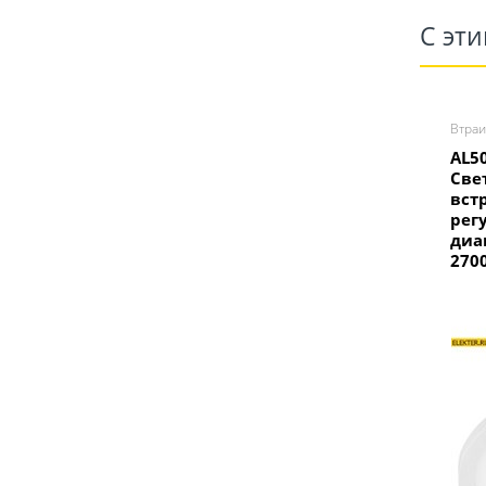
С эт
Втра
AL5
Све
вст
рег
диа
270