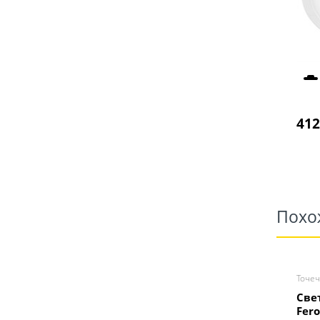
412
Похо
Точе
Све
Fer