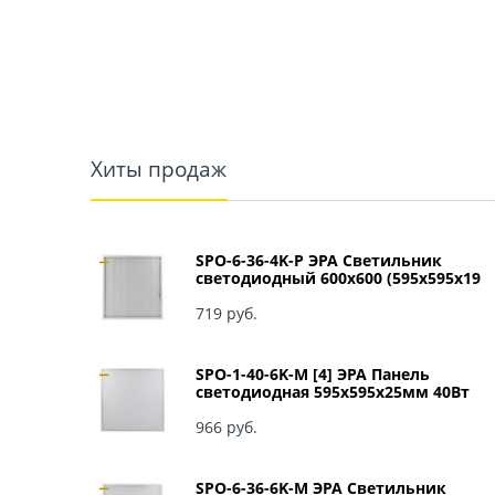
Хиты продаж
SPO-6-36-4K-P ЭРА Светильник
светодиодный 600х600 (595x595x19
мм) 36Вт 4000К IP40 Армстронг,
Призма Б0039057
719
 руб.
SPO-1-40-6K-M [4] ЭРА Панель
светодиодная 595x595x25мм 40Вт
3060Лм 6500К матовый арт Б0041887
966
 руб.
SPO-6-36-6K-M ЭРА Светильник