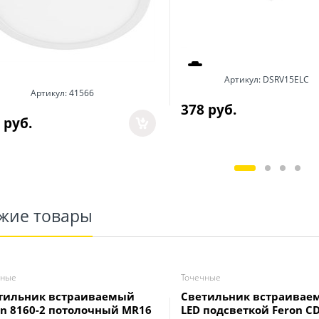
Артикул:
DSRV15ELC
Артикул:
41566
378
 руб.
 руб.
жие товары
чные
Точечные
тильник встраиваемый
Светильник встраивае
on 8160-2 потолочный MR16
LED подсветкой Feron C