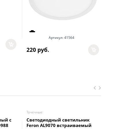
1 390
 р
Артикул:
41564
220
 руб.
Точечные
Точечные
мый с
Светодиодный светильник
Ecola GX
D988
Feron AL9070 встраиваемый
Светиль