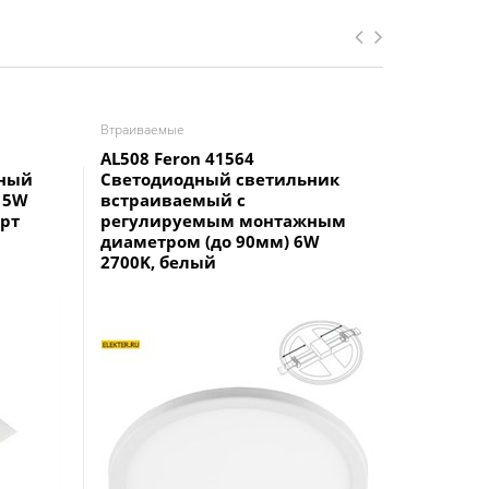
Втраиваемые
Втраиваем
AL508 Feron 41564
Светоди
тный
Светодиодный светильник
Feron A
15W
встраиваемый с
24W 400
арт
регулируемым монтажным
диаметром (до 90мм) 6W
2700K, белый