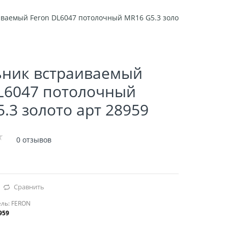
ваемый Feron DL6047 потолочный MR16 G5.3 золото арт 28959
ьник встраиваемый
L6047 потолочный
.3 золото арт 28959
0 отзывов
Сравнить
ль:
FERON
959