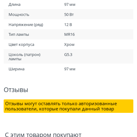
Длина
97 мм
Мощность
50 Вт
Напряжение (ряд)
12 В
Тип лампы
MR16
Цвет корпуса
Хром
Цоколь (патрон)
G5.3
лампы
Ширина
97 мм
Отзывы
Отзывы могут оставлять только авторизованные
пользователи, которые покупали данный товар
С этим товаром покупают