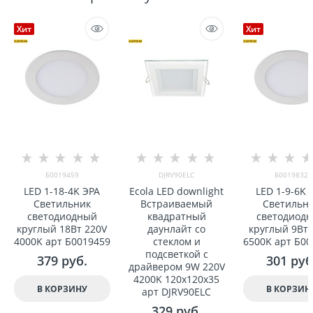
Хит
Хит
Б0019459
DJRV90ELC
Б0019832
LED 1-18-4K ЭРА
Ecola LED downlight
LED 1-9-6K 
Светильник
Встраиваемый
Светильн
светодиодный
квадратный
светодиод
круглый 18Вт 220V
даунлайт со
круглый 9Вт 
4000K арт Б0019459
стеклом и
6500K арт Б00
подсветкой с
379
 руб.
301
 руб
драйвером 9W 220V
4200K 120x120x35
В КОРЗИНУ
В КОРЗИН
арт DJRV90ELC
329
 руб.