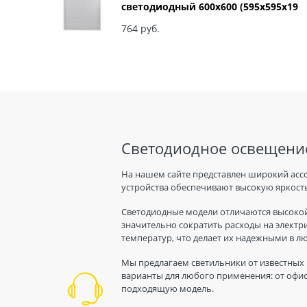
светодиодный 600х600 (595x595x19
мм) 36Вт 6500К IP40 Армстронг,
Матовый Б0039318
764
 руб.
Светодиодное освещение
На нашем сайте представлен широкий асс
устройства обеспечивают высокую яркость
Светодиодные модели отличаются высокой
значительно сократить расходы на электр
температур, что делает их надежными в л
Мы предлагаем светильники от известных 
варианты для любого применения: от офис
подходящую модель.