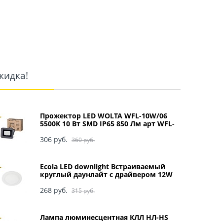
кидка!
Прожектор LED WOLTA WFL-10W/06
5500K 10 Вт SMD IP65 850 Лм арт WFL-
10W/06
306
 руб.
360
 руб.
Ecola LED downlight Встраиваемый
круглый даунлайт с драйвером 12W
220V 4200K 170x20 арт DRRV12ELC
268
 руб.
315
 руб.
Лампа люминесцентная КЛЛ НЛ-HS