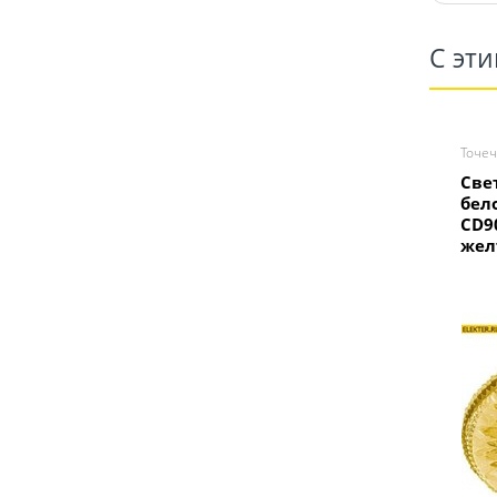
С эт
Точе
Све
бел
CD9
жел