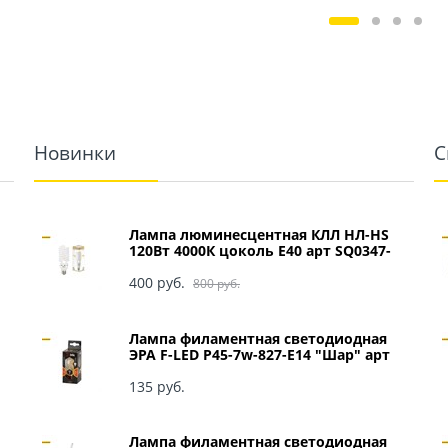
Новинки
С
Лампа люминесцентная КЛЛ НЛ-HS
120Вт 4000К цоколь Е40 арт SQ0347-
0049
400
 руб.
800
 руб.
Лампа филаментная светодиодная
ЭРА F-LED P45-7w-827-E14 "Шар" арт
Б0027946
135
 руб.
Лампа филаментная светодиодная