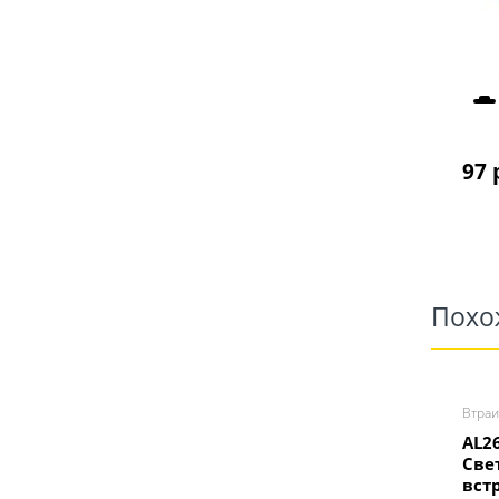
97
 
Похо
Втра
AL2
Све
вст