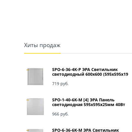
Хиты продаж
SPO-6-36-4K-P ЭРА Светильник
светодиодный 600х600 (595x595x19
мм) 36Вт 4000К IP40 Армстронг,
Призма Б0039057
719
 руб.
SPO-1-40-6K-M [4] ЭРА Панель
светодиодная 595x595x25мм 40Вт
3060Лм 6500К матовый арт Б0041887
966
 руб.
SPO-6-36-6K-M ЭРА Светильник