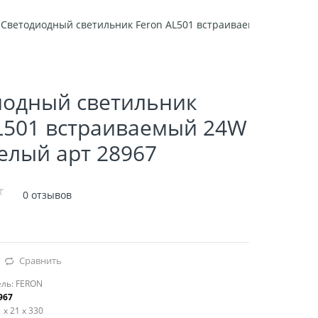
Светодиодный светильник Feron AL501 встраиваемый 24W 4000
иодный светильник
L501 встраиваемый 24W
елый арт 28967
0 отзывов
Сравнить
ль:
FERON
967
 x 21 x 330