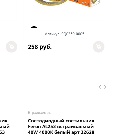
Артикул:
SQ0359-0005
20
 руб.
258
 руб.
Втраиваемые
Аварийные
ник
Светодиодный светильник
Светиль
емый
Feron AL253 встраиваемый
36-142-5
53
40W 4000K белый арт 32628
IP54 Ми