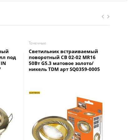
Точечные
Точечные
мый
Светильник встраиваемый
Светиль
лл под
поворотный СВ 02-02 MR16
G5.3 тит
 IN
50Вт G5.3 матовое золото/
арт 1770
7
никель TDM арт SQ0359-0005