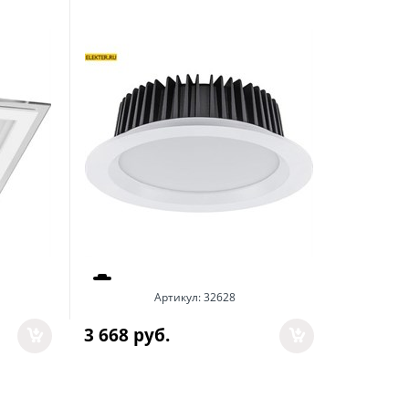
36-142-5
Артикул:
32628
Арт
3 668
 руб.
7 988
 р