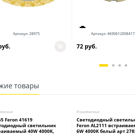
Артикул:
28975
Артикул:
4690612008417
руб.
72
 руб.
жие товары
иваемые
Втраиваемые
65 Feron 41619
Светодиодный светиль
тодиодный светильник
Feron AL2111 встраива
раиваемый 40W 4000K,
6W 4000K белый арт 278