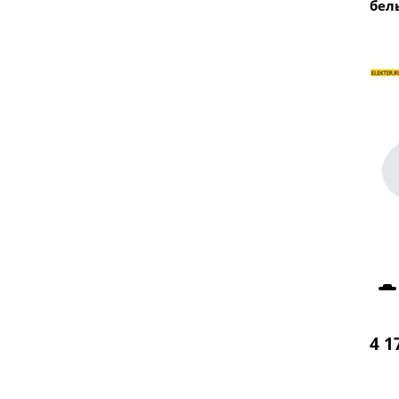
бел
4 1