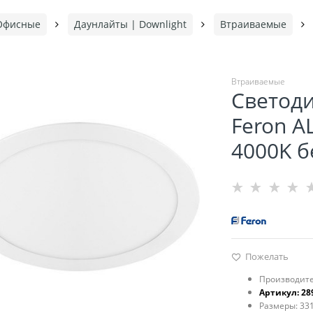
Офисные
Даунлайты | Downlight
Втраиваемые
Втраиваемые
Светод
Feron A
4000K б
Пожелать
Производите
Артикул:
28
Размеры:
331