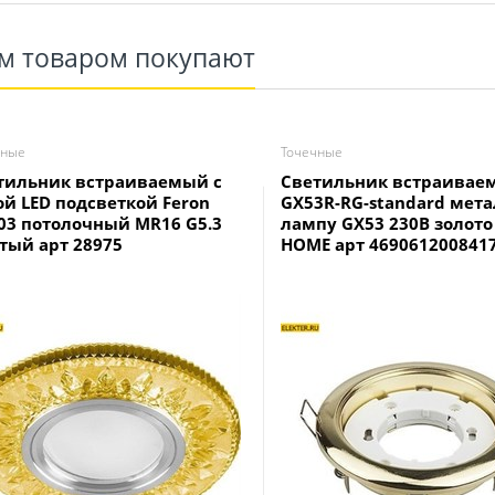
им товаром покупают
чные
Точечные
тильник встраиваемый с
Светильник встраивае
ой LED подсветкой Feron
GX53R-RG-standard мета
03 потолочный MR16 G5.3
лампу GX53 230В золото
тый арт 28975
HOME арт 469061200841