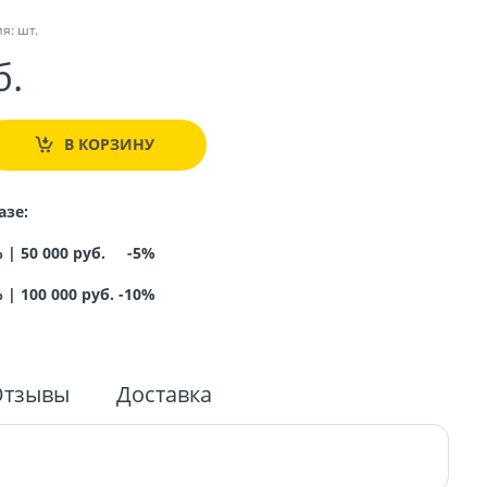
я:
шт.
б.
В КОРЗИНУ
азе:
% |
50 000 руб. -5%
%
|
100 000 руб. -10%
Отзывы
Доставка