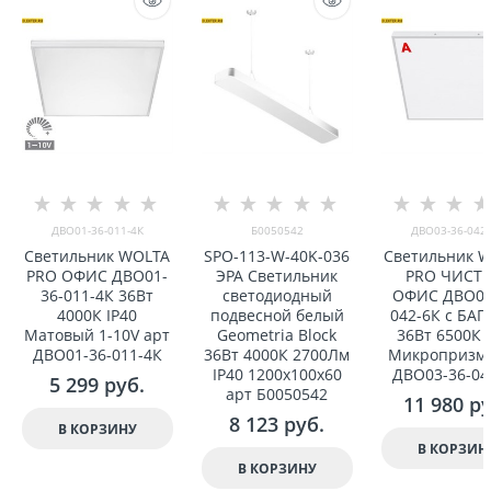
ДВО01-36-011-4К
Б0050542
ДВО03-36-042-
Светильник WOLTA
SPO-113-W-40K-036
Светильник 
PRO ОФИС ДВО01-
ЭРА Светильник
PRO ЧИСТ
36-011-4К 36Вт
светодиодный
ОФИС ДВО03
4000К IP40
подвесной белый
042-6К с БАП
Матовый 1-10V арт
Geometria Block
36Вт 6500К 
ДВО01-36-011-4К
36Вт 4000К 2700Лм
Микропризма
IP40 1200x100x60
ДВО03-36-04
5 299
 руб.
арт Б0050542
11 980
 р
8 123
 руб.
В КОРЗИНУ
В КОРЗИН
В КОРЗИНУ