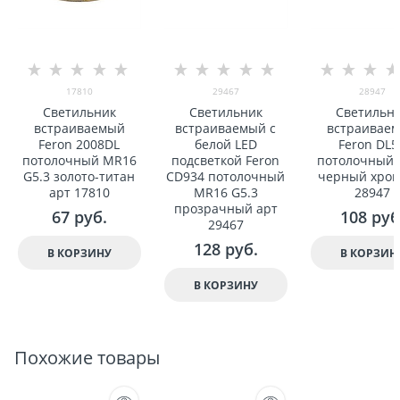
17810
29467
28947
Светильник
Светильник
Светильн
встраиваемый
встраиваемый с
встраивае
Feron 2008DL
белой LED
Feron DL5
потолочный MR16
подсветкой Feron
потолочный 
G5.3 золото-титан
CD934 потолочный
черный хром
арт 17810
MR16 G5.3
28947
прозрачный арт
67
 руб.
108
 руб
29467
128
 руб.
В КОРЗИНУ
В КОРЗИН
В КОРЗИНУ
Похожие товары