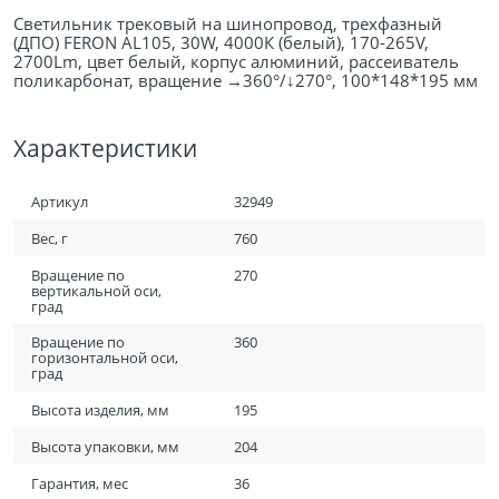
Светильник трековый на шинопровод, трехфазный
(ДПО) FERON AL105, 30W, 4000К (белый), 170-265V,
2700Lm, цвет белый, корпус алюминий, рассеиватель
поликарбонат, вращение →360°/↓270°, 100*148*195 мм
Характеристики
Артикул
32949
Вес, г
760
Вращение по
270
вертикальной оси,
град
Вращение по
360
горизонтальной оси,
град
Высота изделия, мм
195
Высота упаковки, мм
204
Гарантия, мес
36