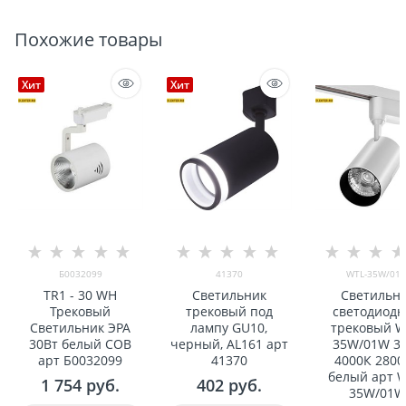
Похожие товары
Хит
Хит
Б0032099
41370
WTL-35W/01
TR1 - 30 WH
Светильник
Светильн
Трековый
трековый под
светодиод
Светильник ЭРА
лампу GU10,
трековый W
30Вт белый COB
черный, AL161 арт
35W/01W 3
арт Б0032099
41370
4000К 280
белый арт W
1 754
 руб.
402
 руб.
35W/01