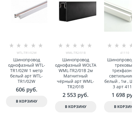
WTL-TR1/02W
WML-TR2/01B
41110
Шинопровод
Шинопровод
Шинопровод
однофазный WTL-
однофазный WOLTA
трековы
TR1/02W 1 метр
WML-TR2/01B 2м
треxфазн
белый арт WTL-
Магнитный
светильнико
TR1/02W
чёрный арт WML-
белый , 1м , 
TR2/01B
3 арт 411
606
 руб.
2 553
 руб.
1 698
 ру
В КОРЗИНУ
В КОРЗИНУ
В КОРЗИН