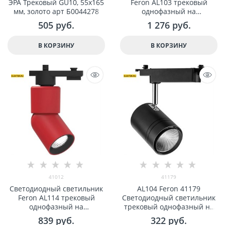
ЭРА Трековый GU10, 55x165
Feron AL103 трековый
мм, золото арт Б0044278
однофазный на
шинопровод 30W 2700K, 35
505
 руб.
1 276
 руб.
градусов, белый арт 32517
В КОРЗИНУ
В КОРЗИНУ
41012
41179
Светодиодный светильник
AL104 Feron 41179
Feron AL114 трековый
Светодиодный светильник
однофазный на
трековый однофазный на
шинопровод 10W 4000K 35
шинопровод 30W 4000K, 35
839
 руб.
322
 руб.
градусов красный арт
градусов, черный