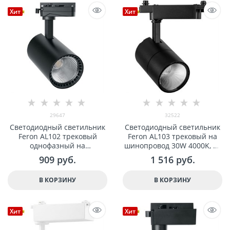
Хит
Хит
29647
32522
Светодиодный светильник
Светодиодный светильник
Feron AL102 трековый
Feron AL103 трековый на
однофазный на
шинопровод 30W 4000K, 60
шинопровод 12W 1080Lm
градусов, черный арт
909
 руб.
1 516
 руб.
4000К, 35 градусов, черный
32522
арт 29647
В КОРЗИНУ
В КОРЗИНУ
Хит
Хит