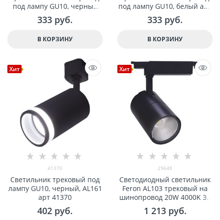
под лампу GU10, черный
под лампу GU10, белый арт
арт 32474
32473
333
 руб.
333
 руб.
В КОРЗИНУ
В КОРЗИНУ
Хит
Хит
41370
29648
Светильник трековый под
Светодиодный светильник
лампу GU10, черный, AL161
Feron AL103 трековый на
арт 41370
шинопровод 20W 4000K 35
градусов черный арт 29648
402
 руб.
1 213
 руб.