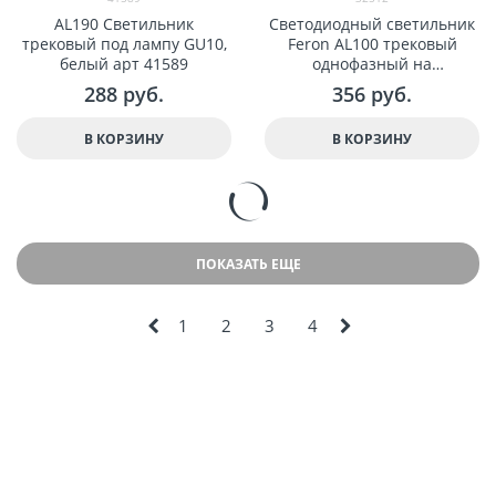
AL190 Светильник
Светодиодный светильник
трековый под лампу GU10,
Feron AL100 трековый
белый арт 41589
однофазный на
шинопровод 12W 2700K
288
 руб.
356
 руб.
1080 Lm, 35 градусов,
черный арт 32512
В КОРЗИНУ
В КОРЗИНУ
ПОКАЗАТЬ ЕЩЕ
1
2
3
4