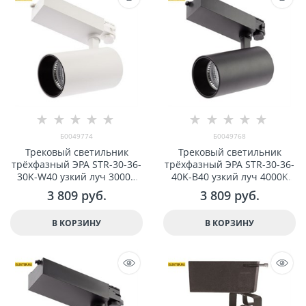
Б0049774
Б0049768
Трековый светильник
Трековый светильник
трёxфазный ЭРА SТR-30-36-
трёxфазный ЭРА SТR-30-36-
30K-W40 узкий луч 3000K
40K-B40 узкий луч 4000K
белый арт Б0049774
черный арт Б0049768
3 809
 руб.
3 809
 руб.
В КОРЗИНУ
В КОРЗИНУ