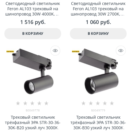
Светодиодный светильник
Светодиодный светильник
Feron AL103 трековый на
Feron AL103 трековый на
шинопровод 30W 4000K, 35
шинопровод 30W 2700K, 35
градусов, черный арт
градусов, черный арт
1 516
 руб.
1 060
 руб.
29649
32518
В КОРЗИНУ
В КОРЗИНУ
Б0049778
Б0049779
Трековый светильник
Трековый светильник
трёxфазный ЭРА SТR-30-36-
трёxфазный ЭРА SТR-30-36-
30K-B20 узкий луч 3000K
30K-B30 узкий луч 3000K