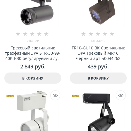
Б0049791
Б0044262
Трековый светильник
TR10-GU10 BK Светильник
трёxфазный ЭРА STR-30-99-
ЭРА Трековый MR16
40K-B30 регулируемый луч
черный арт Б0044262
4000K черный арт
2 849
 руб.
439
 руб.
Б0049791
В КОРЗИНУ
В КОРЗИНУ