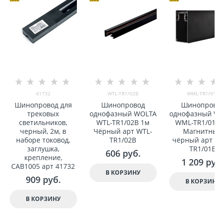
41732
WTL-TR1/02B
WML-TR1/01
Шинопровод для
Шинопровод
Шинопров
трековыx
однофазный WOLTA
однофазный 
светильников,
WTL-TR1/02B 1м
WML-TR1/01
черный, 2м, в
Чёрный арт WTL-
Магнитн
наборе токовод,
TR1/02B
чёрный арт 
заглушка,
TR1/01B
606
 руб.
крепление,
1 209
 ру
CAB1005 арт 41732
В КОРЗИНУ
909
 руб.
В КОРЗИН
В КОРЗИНУ