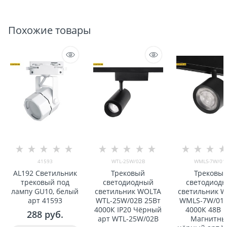
Похожие товары
41593
WTL-25W/02B
WMLS-7W/01
AL192 Светильник
Трековый
Трековы
трековый под
светодиодный
светодиод
лампу GU10, белый
светильник WOLTA
светильник 
арт 41593
WTL-25W/02B 25Вт
WMLS-7W/01B
4000К IP20 Чёрный
4000К 48В I
288
 руб.
арт WTL-25W/02B
Магнитн