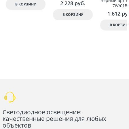
чёрный арт 
2 228
 руб.
В КОРЗИНУ
7W/01B
1 612
 ру
В КОРЗИНУ
В КОРЗИН
Светодиодное освещение:
качественные решения для любых
объектов