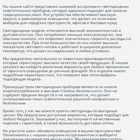
На нашем сайте представлен широкий ассортимент светодиодных
осветительных приборов, которые идеально подходят для замены
традиционных ламп. Эти устройства обеспечивают высокую
яркость и равномерное освещение, что делает их отличным
выбором для городских пространств, офисов и бытовых нужд.
Светодиодные модели отличаются высокой экономичностью и
долговечностью. Они потребляют меньше электроэнергии, чем
обычные аналоги, что позволяет значительно сократить расходы на
электричество. При этом большинство из них имеют высокие
показатели светового потока и работают в широком диапазоне
температур, что делает их надежными в любых условиях.
Мы предлагаем светильники от известных производителей,
которые гарантируют высокое качество своей продукции. В нашем
каталоге вы найдете различные варианты для любого применения:
от офисного освещения до уличных фонарей. Все изделия имеют
подробные характеристики, что позволит вам легко выбрать
подходящую модель.
Преимуществом светодиодных приборов является их низкое
энергопотребление и высокая степень безопасности. Они не
содержат вредных веществ и не нагреваются, что делает
использование таких осветительных решений комфортным и
безопасным.
Кроме того, у нас вы можете купить светодиоды по выгодным
ценам. Мы предлагаем доступные варианты, которые подойдут для
любого бюджета. Заказывая у нас, вы получаете качественные
изделия с гарантией, а также возможность доставки оптом.
Не упустите шанс обновить освещение в вашем пространстве!
Ознакомьтесь с нашим широким ассортиментом и выберите
идеальные решения для ваших нужд. Мы поможем вам создать