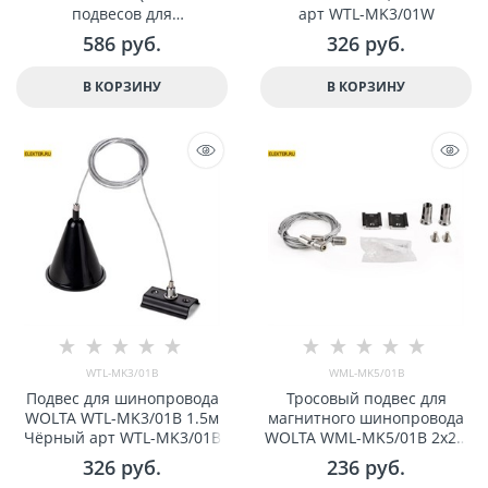
подвесов для
арт WTL-MK3/01W
шинопровода) ,длина
586
 руб.
326
 руб.
150см,белый,PRO-044 арт
41098
В КОРЗИНУ
В КОРЗИНУ
WTL-MK3/01B
WML-MK5/01B
Подвес для шинопровода
Тросовый подвес для
WOLTA WTL-MK3/01B 1.5м
магнитного шинопровода
Чёрный арт WTL-MK3/01B
WOLTA WML-MK5/01B 2x2м
арт WML-MK5/01B
326
 руб.
236
 руб.