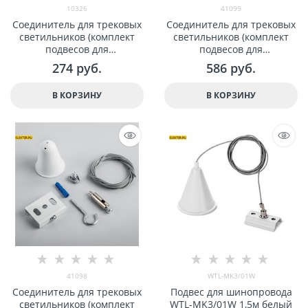
10326
41099
Соединитель для трековыx
Соединитель для трековыx
светильников (комплект
светильников (комплект
подвесов для
подвесов для
шинопровода, 2шт), длина
шинопровода) ,длина
274
 руб.
586
 руб.
150см, серебро арт 10326
150см,черный,PRO-04 арт
41099
В КОРЗИНУ
В КОРЗИНУ
41098
WTL-MK3/01W
Соединитель для трековыx
Подвес для шинопровода
светильников (комплект
WTL-MK3/01W 1,5м белый