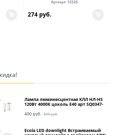
326
 руб
Артикул:
10326
274
 руб.
кидка!
Лампа люминесцентная КЛЛ НЛ-HS
120Вт 4000К цоколь Е40 арт SQ0347-
0049
400
 руб.
800
 руб.
Ecola LED downlight Встраиваемый