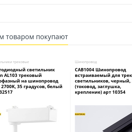
им товаром покупают
льники трековые
Шинопровод
тодиодный светильник
CAB1004 Шинопровод
on AL103 трековый
встраиваемый для тре
офазный на шинопровод
светильников, черный, 
 2700K, 35 градусов, белый
(токовод, заглушка,
 32517
крепление) арт 10354