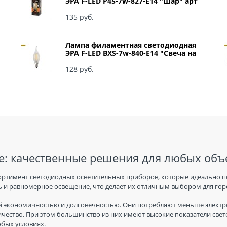
ЭРА F-LED P45-7w-827-E14 "Шар" арт
Б0027946
135
 руб.
Лампа филаментная светодиодная
ЭРА F-LED BXS-7w-840-E14 "Свеча на
ветру" арт Б0027945
128
 руб.
: качественные решения для любых объ
ортимент светодиодных осветительных приборов, которые идеально п
 и равномерное освещение, что делает их отличным выбором для горо
 экономичностью и долговечностью. Они потребляют меньше электро
ичество. При этом большинство из них имеют высокие показатели све
юбых условиях.