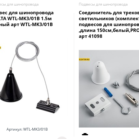
есы для шинопровода
Подвесы для шинопровода
вес для шинопровода
Соединитель для треко
TA WTL-MK3/01B 1.5м
светильников (комплек
ный арт WTL-MK3/01B
подвесов для шинопров
,длина 150см,белый,PRO
арт 41098
Артикул:
WTL-MK3/01B