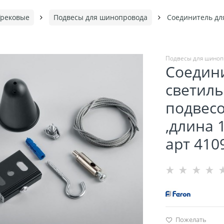
Трековые
Подвесы для шинопровода
Соединитель для
Подвесы для шиноп
Соедини
светиль
подвес
,длина 
арт 410
Пожелать