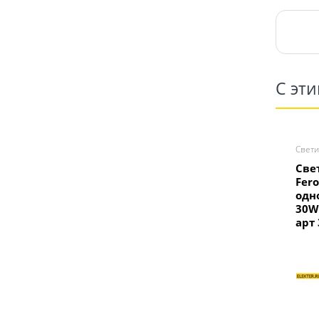
С эт
Свети
Све
Fer
одн
30W
арт