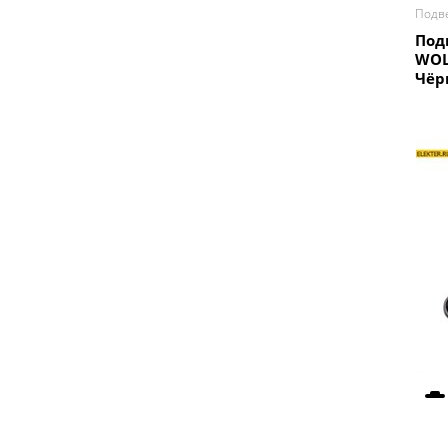
Подв
Под
WOL
Чёр