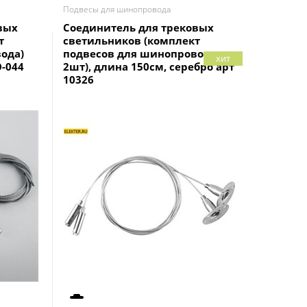
Подвесы для шинопровода
Подвесы дл
выx
Соединитель для трековыx
Подвес 
т
светильников (комплект
MK3/01W
ода)
подвесов для шинопровода,
MK3/01
хит
-044
2шт), длина 150см, серебро арт
10326
Ар