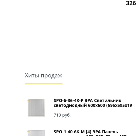
326
Хиты продаж
SPO-6-36-4K-P ЭРА Светильник
светодиодный 600х600 (595x595x19
мм) 36Вт 4000К IP40 Армстронг,
Призма Б0039057
719
 руб.
SPO-1-40-6K-M [4] ЭРА Панель