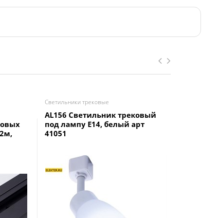
Светильники трековые
Светильник
AL156 Светильник трековый
Трековы
ковыx
под лампу E14, белый арт
светиль
2м,
41051
15W/02B 
Чёрный 