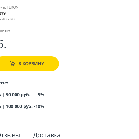
ль:
FERON
099
x 40 x 80
я:
шт.
б.
В КОРЗИНУ
азе:
% |
50 000 руб. -5%
%
|
100 000 руб. -10%
Отзывы
Доставка