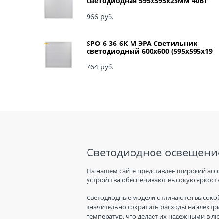
светодиодная 595x595x25мм 40Вт
3060Лм 6500К матовый арт Б0041887
966
 руб.
SPO-6-36-6K-M ЭРА Светильник
светодиодный 600х600 (595x595x19
мм) 36Вт 6500К IP40 Армстронг,
Матовый Б0039318
764
 руб.
Светодиодное освещение
На нашем сайте представлен широкий асс
устройства обеспечивают высокую яркость
Светодиодные модели отличаются высокой
значительно сократить расходы на электр
температур, что делает их надежными в л