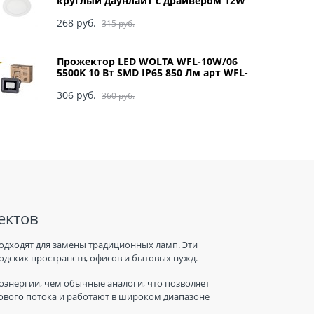
круглый даунлайт с драйвером 12W
220V 4200K 170x20 арт DRRV12ELC
268
 руб.
315
 руб.
Прожектор LED WOLTA WFL-10W/06
5500K 10 Вт SMD IP65 850 Лм арт WFL-
10W/06
306
 руб.
360
 руб.
ектов
одходят для замены традиционных ламп. Эти
дских пространств, офисов и бытовых нужд.
энергии, чем обычные аналоги, что позволяет
тового потока и работают в широком диапазоне