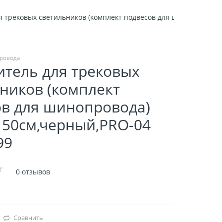
 трековыx светильников (комплект подвесов для шинопровода) 
ровода
тель для трековыx
ников (комплект
ов для шинопровода)
150см,черный,PRO-04
99
0 отзывов
Сравнить