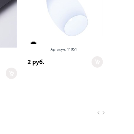
Артикул:
41051
Ар
2
 руб.
1 893
 р