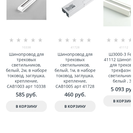
10338
41728
41112
Шинопровод для
Шинопровод для
Ш3000-3 Fe
трековыx
трековыx
41112 Шиноп
светильников,
светильников,
для треков
белый, 2м, в наборе
белый, 1м, в наборе
треxфазн
токовод, заглушка,
токовод, заглушка,
светильнико
крепление,
крепление,
белый , 3
CAB1003 арт 10338
CAB1005 арт 41728
5 093
 ру
585
 руб.
460
 руб.
В КОРЗИН
В КОРЗИНУ
В КОРЗИНУ