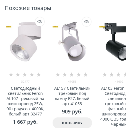
Похожие товары
32477
41053
41602
Светодиодный
AL157 Светильник
AL103 Feron 
светильник Feron
трековый под
Светодиод
AL107 трековый на
лампу E27, белый
светильн
шинопровод 25W,
арт 41053
трековый т
90 градусов, 4000К,
фазный н
909
 руб.
белый арт 32477
шинопровод
4000K, 35 град
1 667
 руб.
В КОРЗИНУ
черный