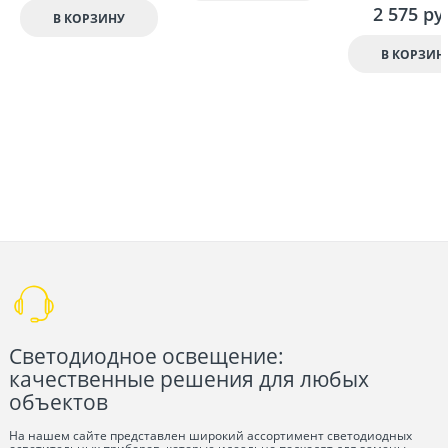
2 575
 ру
В КОРЗИНУ
В КОРЗИН
Светодиодное освещение:
качественные решения для любых
объектов
На нашем сайте представлен широкий ассортимент светодиодных