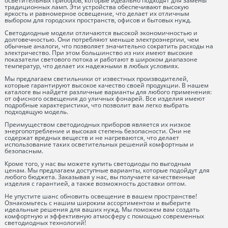
осветительных приборов, которые идеально подходят для замены
традиционных ламп. Эти устройства обеспечивают высокую
яркость и равномерное освещение, что делает их отличным
выбором для городских пространств, офисов и бытовых нужд.
Светодиодные модели отличаются высокой экономичностью и
долговечностью. Они потребляют меньше электроэнергии, чем
обычные аналоги, что позволяет значительно сократить расходы на
электричество. При этом большинство из них имеют высокие
показатели светового потока и работают в широком диапазоне
температур, что делает их надежными в любых условиях.
Мы предлагаем светильники от известных производителей,
которые гарантируют высокое качество своей продукции. В нашем
каталоге вы найдете различные варианты для любого применения:
от офисного освещения до уличных фонарей. Все изделия имеют
подробные характеристики, что позволит вам легко выбрать
подходящую модель.
Преимуществом светодиодных приборов является их низкое
энергопотребление и высокая степень безопасности. Они не
содержат вредных веществ и не нагреваются, что делает
использование таких осветительных решений комфортным и
безопасным.
Кроме того, у нас вы можете купить светодиоды по выгодным
ценам. Мы предлагаем доступные варианты, которые подойдут для
любого бюджета. Заказывая у нас, вы получаете качественные
изделия с гарантией, а также возможность доставки оптом.
Не упустите шанс обновить освещение в вашем пространстве!
Ознакомьтесь с нашим широким ассортиментом и выберите
идеальные решения для ваших нужд. Мы поможем вам создать
комфортную и эффективную атмосферу с помощью современных
светодиодных технологий!