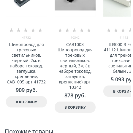
41732
10342
41112
Шинопровод для
CAB1003
Ш3000-3 Fe
трековыx
Шинопровод для
41112 Шиноп
светильников,
трековыx
для треков
черный, 2м, в
светильников,
треxфазн
наборе токовод,
черный, 3м, ( в
светильнико
заглушка,
наборе токовод,
белый , 3
крепление,
заглушка,
5 093
 ру
CAB1005 арт 41732
крепление) арт
10342
909
 руб.
В КОРЗИН
878
 руб.
В КОРЗИНУ
В КОРЗИНУ
Похожие товары