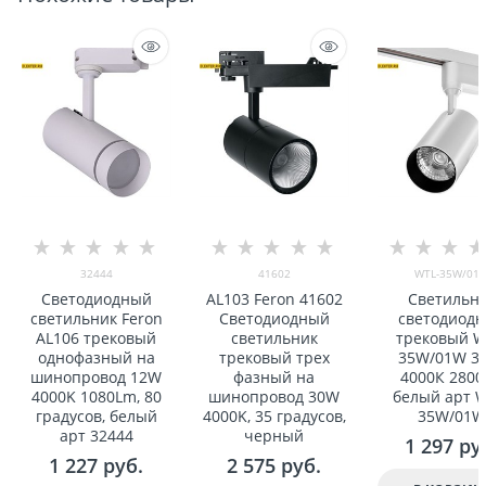
32444
41602
WTL-35W/01
Светодиодный
AL103 Feron 41602
Светильн
светильник Feron
Светодиодный
светодиод
AL106 трековый
светильник
трековый W
однофазный на
трековый трех
35W/01W 3
шинопровод 12W
фазный на
4000К 280
4000K 1080Lm, 80
шинопровод 30W
белый арт W
градусов, белый
4000K, 35 градусов,
35W/01
арт 32444
черный
1 297
 ру
1 227
 руб.
2 575
 руб.