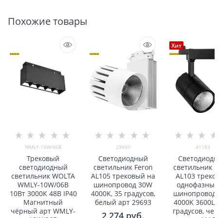
Похожие товары
Хит
WMLY-10W/06B
29693
41183
Трековый
Светодиодный
Светодиод
светодиодный
светильник Feron
светильник F
светильник WOLTA
AL105 трековый на
AL103 трек
WMLY-10W/06B
шинопровод 30W
однофазный
10Вт 3000К 48В IP40
4000K, 35 градусов,
шинопровод
Магнитный
белый арт 29693
4000K 3600Lm
чёрный арт WMLY-
градусов, че
2 274
 руб.