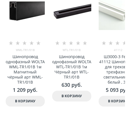
WML-TR1/01B
WTL-TR1/01B
41112
Шинопровод
Шинопровод
Ш3000-3 Fe
однофазный WOLTA
однофазный WOLTA
41112 Шиноп
WML-TR1/01B 1м
WTL-TR1/01B 1м
для треков
Магнитный
Чёрный арт WTL-
треxфазн
чёрный арт WML-
TR1/01B
светильнико
TR1/01B
белый , 3
630
 руб.
1 209
 руб.
5 093
 ру
В КОРЗИНУ
В КОРЗИНУ
В КОРЗИН