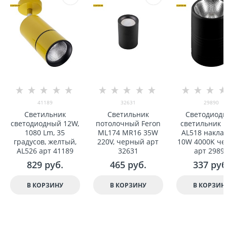
41189
32631
29890
Светильник
Светильник
Светодиод
светодиодный 12W,
потолочный Feron
светильник F
1080 Lm, 35
ML174 MR16 35W
AL518 накла
градусов, желтый,
220V, черный арт
10W 4000K ч
AL526 арт 41189
32631
арт 2989
829
 руб.
465
 руб.
337
 руб
В КОРЗИНУ
В КОРЗИНУ
В КОРЗИН