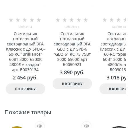
Б0030134
Б0050921
Б0030130
Светильник
Светильник
Светильн
потолочный
потолочный
потолочн
светодиодный ЭРА
светодиодный ЭРА
светодиодны
Классик с ДУ SPB-6-
GEO с ДУ SPB-6
Классик с ДУ 
60-RC "Brilliance"
"GEO 6" RC 75 75Вт
60-RC "Spar
60Вт 3000-6500К
3000-6500К арт
60Вт 3000-6
4800Лм квадрат
Б0050921
4800Лм а
арт Б0030134
Б003013
3 890
 руб.
2 454
 руб.
3 018
 ру
В КОРЗИНУ
В КОРЗИНУ
В КОРЗИН
Похожие товары