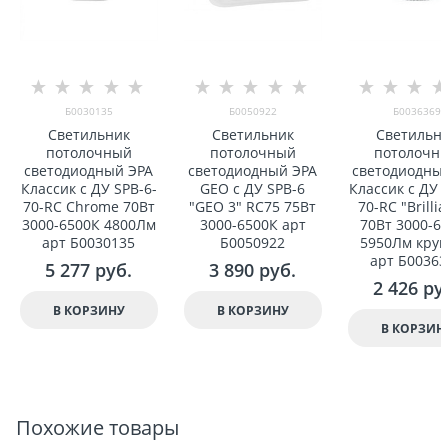
Б0030135
Б0050922
Б0036369
Светильник
Светильник
Светильн
потолочный
потолочный
потолочн
светодиодный ЭРА
светодиодный ЭРА
светодиодны
Классик с ДУ SPB-6-
GEO с ДУ SPB-6
Классик с ДУ 
70-RC Chrome 70Вт
"GEO 3" RC75 75Вт
70-RC "Brilli
3000-6500К 4800Лм
3000-6500К арт
70Вт 3000-6
арт Б0030135
Б0050922
5950Лм кру
арт Б00363
5 277
 руб.
3 890
 руб.
2 426
 ру
В КОРЗИНУ
В КОРЗИНУ
В КОРЗИН
Похожие товары