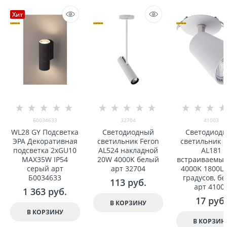
Хит
Б0034633
32704
41003
WL28 GY Подсветка
Светодиодный
Светодиод
ЭРА Декоративная
светильник Feron
светильник F
подсветка 2xGU10
AL524 накладной
AL181
MAX35W IP54
20W 4000K белый
встраиваемы
серый арт
арт 32704
4000K 1800Lm
Б0034633
градусов, б
113
 руб.
арт 4100
1 363
 руб.
17
 руб.
В КОРЗИНУ
В КОРЗИНУ
В КОРЗИН