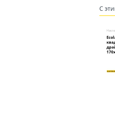
С эт
Накл
Eco
ква
дра
170