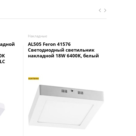
Накладные
Накладные
ладной
AL505 Feron 41576
Панель 
Светодиодный светильник
NRLP-eco
0K
накладной 18W 6400K, белый
1680Лм 
LC
накладна
4690612