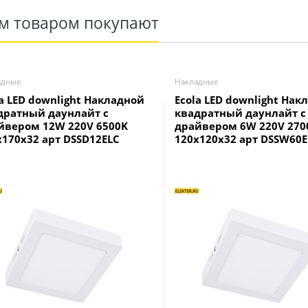
им товаром покупают
адные
Накладные
la LED downlight Накладной
Ecola LED downlight Нак
дратный даунлайт с
квадратный даунлайт с
йвером 12W 220V 6500K
драйвером 6W 220V 270
x170x32 арт DSSD12ELC
120x120x32 арт DSSW60E