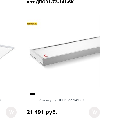
арт ДПО01-72-141-6К
220V 420
DSRV15E
К
Артикул:
ДПО01-72-141-6К
А
21 491
 руб.
378
 руб