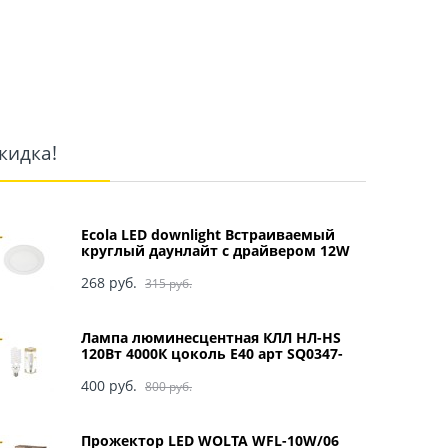
кидка!
Ecola LED downlight Встраиваемый
круглый даунлайт с драйвером 12W
220V 4200K 170x20 арт DRRV12ELC
268
 руб.
315
 руб.
Лампа люминесцентная КЛЛ НЛ-HS
120Вт 4000К цоколь Е40 арт SQ0347-
0049
400
 руб.
800
 руб.
Прожектор LED WOLTA WFL-10W/06