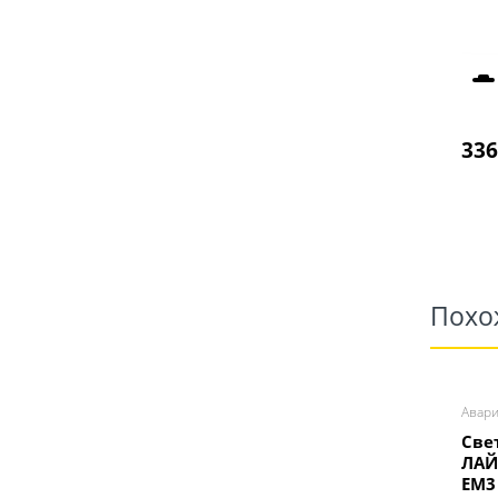
336
Похо
Авар
Све
ЛАЙ
EM3