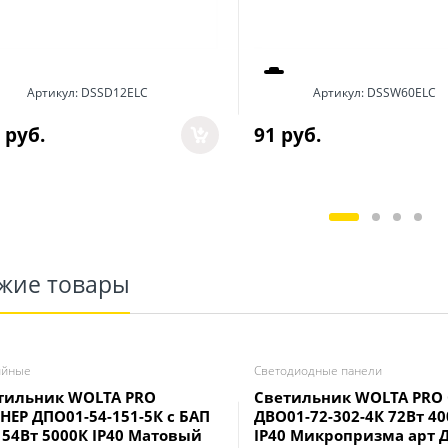
Артикул:
DSSD12ELC
Артикул:
DSSW60ELC
 руб.
91
 руб.
жие товары
ийные
Светодиодные панели
тильник WOLTA PRO
Светильник WOLTA PRO
НЕР ДПО01-54-151-5К с БАП
ДВО01-72-302-4К 72Вт 4
 54Вт 5000К IP40 Матовый
IP40 Микропризма арт 