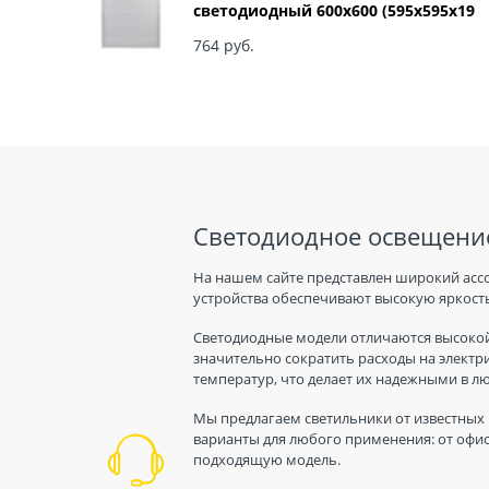
светодиодный 600х600 (595x595x19
мм) 36Вт 6500К IP40 Армстронг,
Матовый Б0039318
764
 руб.
Светодиодное освещение
На нашем сайте представлен широкий асс
устройства обеспечивают высокую яркость
Светодиодные модели отличаются высокой
значительно сократить расходы на электр
температур, что делает их надежными в л
Мы предлагаем светильники от известных 
варианты для любого применения: от офис
подходящую модель.