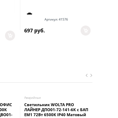
Артикул:
41576
697
 руб.
Арт
612
 руб
Аварийные
Втраиваем
 ОФИС
Светильник WOLTA PRO
Ecola LE
000К
ЛАЙНЕР ДПО01-72-141-6К с БАП
Встраив
ДВО01-
EM1 72Вт 6500К IP40 Матовый
даунлай