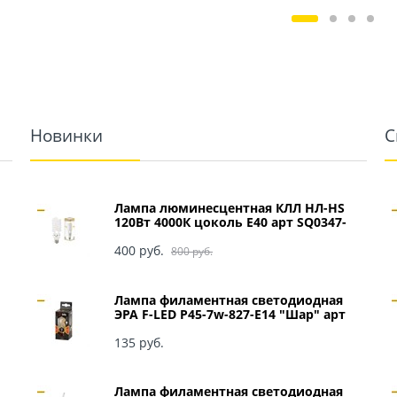
Новинки
С
Лампа люминесцентная КЛЛ НЛ-HS
120Вт 4000К цоколь Е40 арт SQ0347-
0049
400
 руб.
800
 руб.
Лампа филаментная светодиодная
ЭРА F-LED P45-7w-827-E14 "Шар" арт
Б0027946
135
 руб.
Лампа филаментная светодиодная