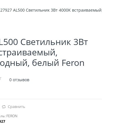
27927 AL500 Cветильник 3Вт 4000К встраиваемый, cветодиодны
L500 Cветильник 3Вт
страиваемый,
одный, белый Feron
0 отзывов
Сравнить
ль:
FERON
927