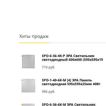
Хиты продаж
SPO-6-36-4K-P ЭРА Светильник
светодиодный 600х600 (595x595x19
мм) 36Вт 4000К IP40 Армстронг,
Призма Б0039057
719
 руб.
SPO-1-40-6K-M [4] ЭРА Панель
светодиодная 595x595x25мм 40Вт
3060Лм 6500К матовый арт Б0041887
966
 руб.
SPO-6-36-6K-M ЭРА Светильник