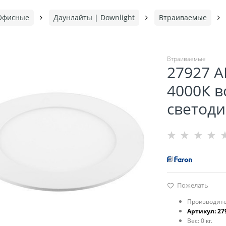
Офисные
Даунлайты | Downlight
Втраиваемые
Втраиваемые
27927 A
4000К в
cветоди
Пожелать
Производите
Артикул:
27
Вес:
0
кг.