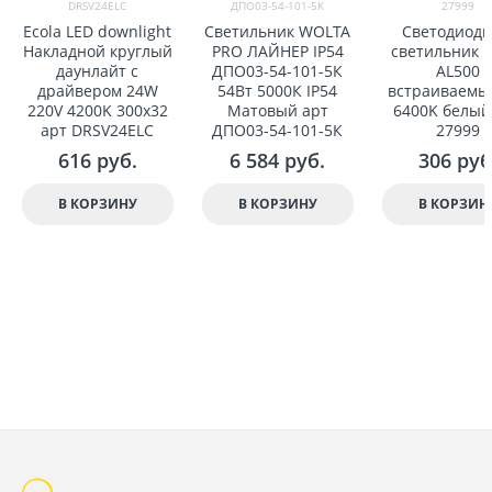
DRSV24ELC
ДПО03-54-101-5К
27999
Ecola LED downlight
Светильник WOLTA
Светодиод
Накладной круглый
PRO ЛАЙНЕР IP54
светильник F
даунлайт с
ДПО03-54-101-5К
AL500
драйвером 24W
54Вт 5000К IP54
встраиваемы
220V 4200K 300x32
Матовый арт
6400K белый
арт DRSV24ELC
ДПО03-54-101-5К
27999
616
 руб.
6 584
 руб.
306
 руб
В КОРЗИНУ
В КОРЗИНУ
В КОРЗИН