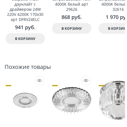
даунлайт с
4000K белый арт
4000K белый
драйвером 24W
29626
32616
220V 4200K 170x30
868
 руб.
1 970
 ру
арт DFRV24ELC
941
 руб.
В КОРЗИНУ
В КОРЗИН
В КОРЗИНУ
Похожие товары