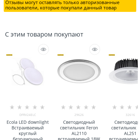
Отзывы могут оставлять только авторизованные
пользователи, которые покупали данный товар
С этим товаром покупают
DFRV24ELC
29626
32616
Ecola LED downlight
Светодиодный
Светодиод
Встраиваемый
светильник Feron
светильник F
круглый
AL2110
AL251
безрамочный
встраиваемый 18W
встраиваемы