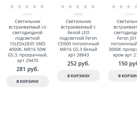
29470
28843
27823
Светильник
Светильник
Светильн
встраиваемый со
встраиваемый с
встраивае
светодиодной
белой LED
светодиод
подсветкой
подсветкой Feron
Feron JD1
15LEDx2835 SMD
CD900 потолочный
потолочный
4000K, MR16 50W
MR16 G5.3 белый
3000K прозр
G5.3, прозрачный,
арт 28843
хром арт 27
арт 29470
252
 руб.
150
 руб
281
 руб.
В КОРЗИНУ
В КОРЗИН
В КОРЗИНУ