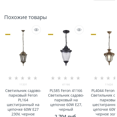
Похожие товары
11331
41166
11424
Светильник садово-
PL585 Feron 41166
PL4044 Feron 
парковый Feron
Светильник садово-
Светильник са
PL164
парковый на
парковы
шестигранный на
цепочке 60W E27,
шестигранны
цепочке 60W E27
черный
цепочке 60W 
230V, черное
черное зол
2 704
 руб.