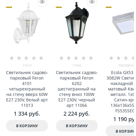
11013
11066
FS53SSECH
Светильник садово-
Светильник садово-
Ecola GX53 
парковый Feron
парковый Feron
3082W Свети
4101
6202
накладной I
четыреxгранный
шестигранный на
матовый Ква
на стену вверx 60W
стену вниз 100W
металл. 1xG
E27 230V, белый арт
E27 230V, черный
Cатин-хр
11013
арт 11066
136x136x55 
FS53SSEC
1 334
 руб.
2 224
 руб.
1 190
 ру
В КОРЗИНУ
В КОРЗИНУ
В КОРЗИН