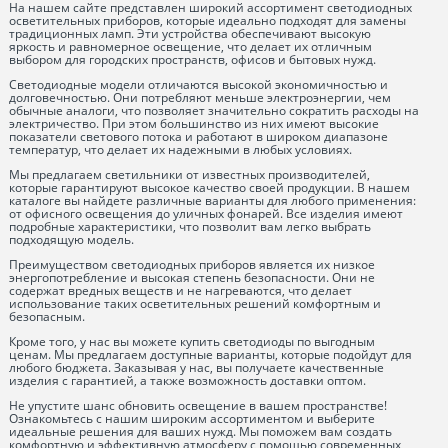
На нашем сайте представлен широкий ассортимент светодиодных
осветительных приборов, которые идеально подходят для замены
традиционных ламп. Эти устройства обеспечивают высокую
яркость и равномерное освещение, что делает их отличным
выбором для городских пространств, офисов и бытовых нужд.
Светодиодные модели отличаются высокой экономичностью и
долговечностью. Они потребляют меньше электроэнергии, чем
обычные аналоги, что позволяет значительно сократить расходы на
электричество. При этом большинство из них имеют высокие
показатели светового потока и работают в широком диапазоне
температур, что делает их надежными в любых условиях.
Мы предлагаем светильники от известных производителей,
которые гарантируют высокое качество своей продукции. В нашем
каталоге вы найдете различные варианты для любого применения:
от офисного освещения до уличных фонарей. Все изделия имеют
подробные характеристики, что позволит вам легко выбрать
подходящую модель.
Преимуществом светодиодных приборов является их низкое
энергопотребление и высокая степень безопасности. Они не
содержат вредных веществ и не нагреваются, что делает
использование таких осветительных решений комфортным и
безопасным.
Кроме того, у нас вы можете купить светодиоды по выгодным
ценам. Мы предлагаем доступные варианты, которые подойдут для
любого бюджета. Заказывая у нас, вы получаете качественные
изделия с гарантией, а также возможность доставки оптом.
Не упустите шанс обновить освещение в вашем пространстве!
Ознакомьтесь с нашим широким ассортиментом и выберите
идеальные решения для ваших нужд. Мы поможем вам создать
комфортную и эффективную атмосферу с помощью современных