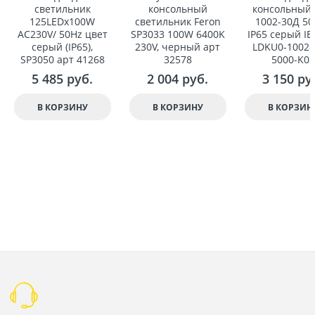
светильник
консольный
консольный
125LEDx100W
светильник Feron
1002-30Д 50
AC230V/ 50Hz цвет
SP3033 100W 6400K
IP65 серый IE
серый (IP65),
230V, черный арт
LDKU0-1002-
SP3050 арт 41268
32578
5000-K03
5 485
 руб.
2 004
 руб.
3 150
 ру
В КОРЗИНУ
В КОРЗИНУ
В КОРЗИН