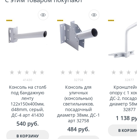
41430
32758
32877
Консоль на столб
Консоль для
Кронштейн
под бандажную
уличныx
опору с 1 xом
ленту
(консольныx)
ДС-2, посадо
122x150x400мм,
светильников,
диаметр 58м
d48mm, серый,
посадочный
32877
ДС-4 арт 41430
диаметр 38мм, ДС-1
1 138
 ру
арт 32758
540
 руб.
484
 руб.
В КОРЗИН
В КОРЗИНУ