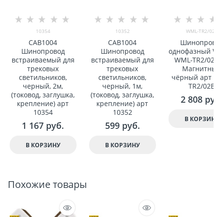
10354
10352
WML-TR2/02
CAB1004
CAB1004
Шинопров
Шинопровод
Шинопровод
однофазный 
встраиваемый для
встраиваемый для
WML-TR2/02
трековыx
трековыx
Магнитн
светильников,
светильников,
чёрный арт 
черный, 2м,
черный, 1м,
TR2/02B
(токовод, заглушка,
(токовод, заглушка,
2 808
 ру
крепление) арт
крепление) арт
10354
10352
В КОРЗИН
1 167
 руб.
599
 руб.
В КОРЗИНУ
В КОРЗИНУ
Похожие товары