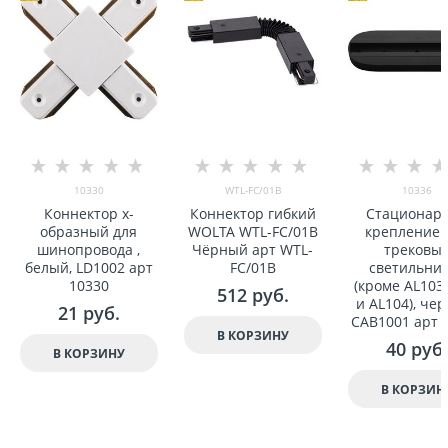
10330
WTL-FC/01B
10336
Коннектор x-
Коннектор гибкий
Стационар
образный для
WOLTA WTL-FC/01B
крепление 
шинопровода ,
Чёрный арт WTL-
трековы
белый, LD1002 арт
FC/01B
светильни
10330
(кроме AL103
512
 руб.
и AL104), че
21
 руб.
CAB1001 арт 
В КОРЗИНУ
40
 руб.
В КОРЗИНУ
В КОРЗИН