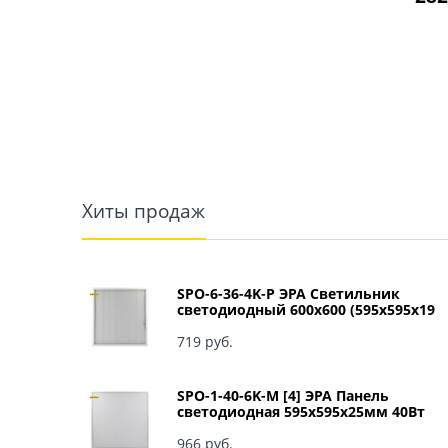
Хиты продаж
SPO-6-36-4K-P ЭРА Светильник
светодиодный 600х600 (595x595x19
мм) 36Вт 4000К IP40 Армстронг,
Призма Б0039057
719
 руб.
SPO-1-40-6K-M [4] ЭРА Панель
светодиодная 595x595x25мм 40Вт
3060Лм 6500К матовый арт Б0041887
966
 руб.