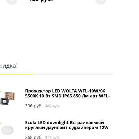
353
 руб
кидка!
Прожектор LED WOLTA WFL-10W/06
5500K 10 Вт SMD IP65 850 Лм арт WFL-
10W/06
306
 руб.
360
 руб.
Ecola LED downlight Встраиваемый
круглый даунлайт с драйвером 12W
220V 4200K 170x20 арт DRRV12ELC
268
 руб.
315
 руб.