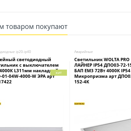
им товаром покупают
диодные ip20-ip40
Аварийные
ейный светодиодный
Светильник WOLTA PRO
тильник с выключателем
ЛАЙНЕР IP54 ДПО03-72-15
 4000К L311мм накладной
БАП EM3 72Вт 4000К IP54
хит
D-01-04W-4000-W ЭРА арт
Микропризма арт ДПО03
17422
152-4К