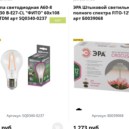
па светодиодная A60-8
ЭРА Штыковой светиль
230 В-E27-CL "ФИТО" 60x108
полного спектра FITO-1
TDM арт SQ0340-0237
арт Б0039068
хит
Артикул:
SQ0340-0237
Артикул:
Б0039068
 руб.
1 273
 руб.