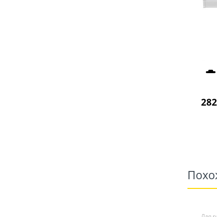
282
Похо
Для р