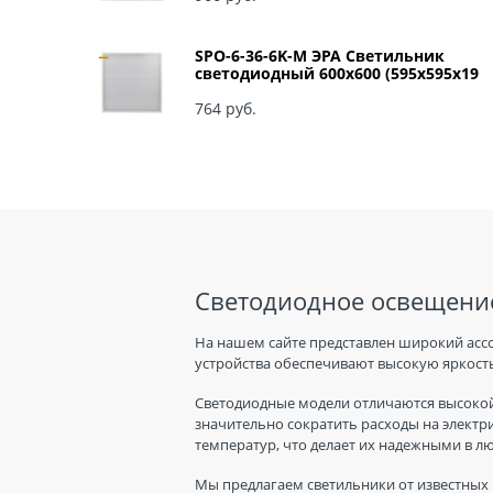
SPO-6-36-6K-M ЭРА Светильник
светодиодный 600х600 (595x595x19
мм) 36Вт 6500К IP40 Армстронг,
Матовый Б0039318
764
 руб.
Светодиодное освещение
На нашем сайте представлен широкий асс
устройства обеспечивают высокую яркость
Светодиодные модели отличаются высокой
значительно сократить расходы на электр
температур, что делает их надежными в л
Мы предлагаем светильники от известных 