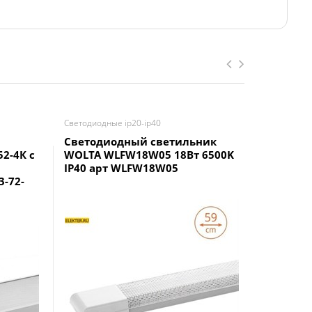
Светодиодные ip20-ip40
Светодиодн
Светодиодный светильник
SML-10-
2-4К с
WOLTA WLFW18W05 18Вт 6500K
Линейн
IP40 арт WLFW18W05
светиль
-72-
белый а