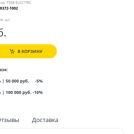
ль:
TDM ELECTRIC
0372-1002
я:
шт.
б.
В КОРЗИНУ
азе:
% |
50 000 руб. -5%
%
|
100 000 руб. -10%
Отзывы
Доставка