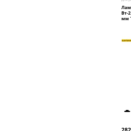
Лам
Вт-
мм 
282