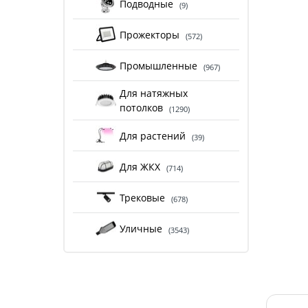
Подводные
(9)
Прожекторы
(572)
Промышленные
(967)
Для натяжных
потолков
(1290)
Для растений
(39)
Для ЖКХ
(714)
Трековые
(678)
Уличные
(3543)