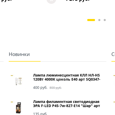
Новинки
С
Лампа люминесцентная КЛЛ НЛ-HS
120Вт 4000К цоколь Е40 арт SQ0347-
0049
400
 руб.
800
 руб.
Лампа филаментная светодиодная
ЭРА F-LED P45-7w-827-E14 "Шар" арт
Б0027946
135
 руб.