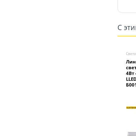
С эт
Свето
Лин
све
4Вт
LLE
Б00