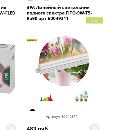
ник
ЭРА Линейный светильник
Светоди
2W-FLED
полного спектра FITO-9W-T5-
для раст
Ra90 арт Б0049311
фотосин
хит
14W, пла
Артикул:
Б0049311
483
 руб.