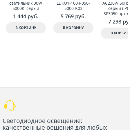
светильник 30W
LDKU1-1004-050-
AC230V/ 50Hz
5000K, серый
5000-K03
серый (IP65
SP3050 арт 4
1 444
 руб.
5 769
 руб.
7 298
 ру
В КОРЗИНУ
В КОРЗИНУ
В КОРЗИН
Светодиодное освещение:
качественные решения для любых