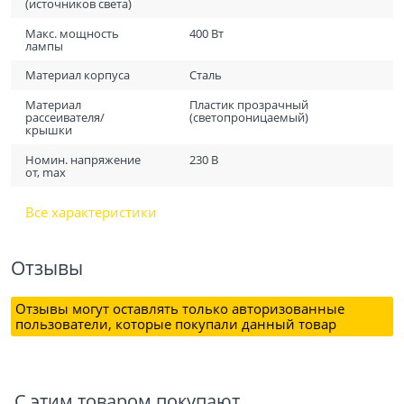
(источников света)
Макс. мощность
400 Вт
лампы
Материал корпуса
Сталь
Материал
Пластик прозрачный
рассеивателя/
(светопроницаемый)
крышки
Номин. напряжение
230 В
от, max
Все характеристики
Отзывы
Отзывы могут оставлять только авторизованные
пользователи, которые покупали данный товар
С этим товаром покупают