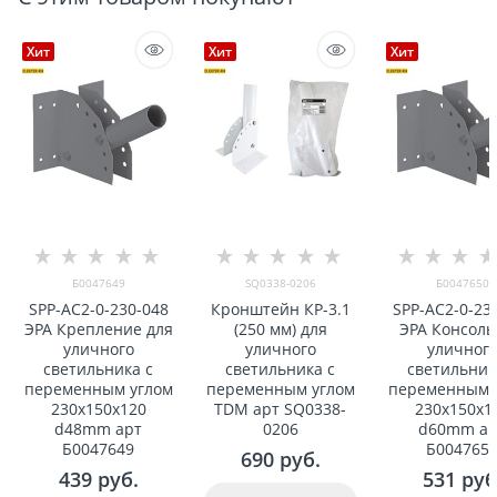
Хит
Хит
Хит
Б0047649
SQ0338-0206
Б0047650
SPP-AC2-0-230-048
Кронштейн КР-3.1
SPP-AC2-0-23
ЭРА Крепление для
(250 мм) для
ЭРА Консоль
уличного
уличного
уличног
светильника с
светильника с
светильник
переменным углом
переменным углом
переменным 
230x150x120
TDM арт SQ0338-
230x150x1
d48mm арт
0206
d60mm ар
Б0047649
Б004765
690
 руб.
439
 руб.
531
 руб