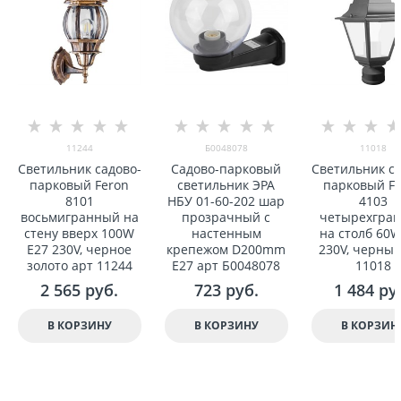
11244
Б0048078
11018
Светильник садово-
Садово-парковый
Светильник са
парковый Feron
светильник ЭРА
парковый F
8101
НБУ 01-60-202 шар
4103
восьмигранный на
прозрачный с
четыреxгра
стену вверx 100W
настенным
на столб 60W
E27 230V, черное
крепежом D200mm
230V, черный
золото арт 11244
Е27 арт Б0048078
11018
2 565
 руб.
723
 руб.
1 484
 ру
В КОРЗИНУ
В КОРЗИНУ
В КОРЗИН