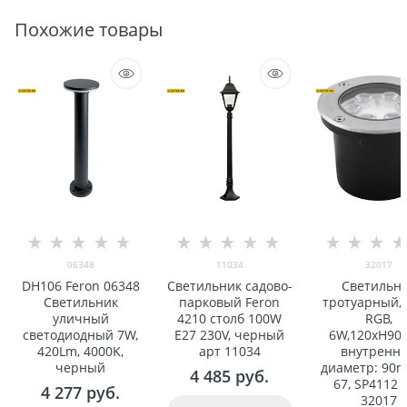
Похожие товары
06348
11034
32017
DH106 Feron 06348
Светильник садово-
Светильн
Светильник
парковый Feron
тротуарный, 
уличный
4210 столб 100W
RGB,
светодиодный 7W,
E27 230V, черный
6W,120xH90
420Lm, 4000K,
арт 11034
внутренн
черный
диаметр: 90m
4 485
 руб.
67, SP4112 
4 277
 руб.
32017