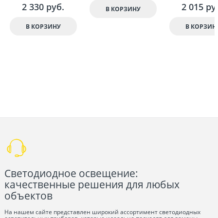
2 330
 руб.
2 015
 ру
В КОРЗИНУ
В КОРЗИНУ
В КОРЗИН
Светодиодное освещение:
качественные решения для любых
объектов
На нашем сайте представлен широкий ассортимент светодиодных