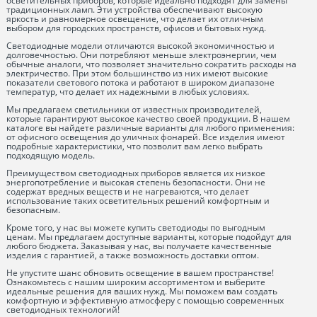
осветительных приборов, которые идеально подходят для замены
традиционных ламп. Эти устройства обеспечивают высокую
яркость и равномерное освещение, что делает их отличным
выбором для городских пространств, офисов и бытовых нужд.
Светодиодные модели отличаются высокой экономичностью и
долговечностью. Они потребляют меньше электроэнергии, чем
обычные аналоги, что позволяет значительно сократить расходы на
электричество. При этом большинство из них имеют высокие
показатели светового потока и работают в широком диапазоне
температур, что делает их надежными в любых условиях.
Мы предлагаем светильники от известных производителей,
которые гарантируют высокое качество своей продукции. В нашем
каталоге вы найдете различные варианты для любого применения:
от офисного освещения до уличных фонарей. Все изделия имеют
подробные характеристики, что позволит вам легко выбрать
подходящую модель.
Преимуществом светодиодных приборов является их низкое
энергопотребление и высокая степень безопасности. Они не
содержат вредных веществ и не нагреваются, что делает
использование таких осветительных решений комфортным и
безопасным.
Кроме того, у нас вы можете купить светодиоды по выгодным
ценам. Мы предлагаем доступные варианты, которые подойдут для
любого бюджета. Заказывая у нас, вы получаете качественные
изделия с гарантией, а также возможность доставки оптом.
Не упустите шанс обновить освещение в вашем пространстве!
Ознакомьтесь с нашим широким ассортиментом и выберите
идеальные решения для ваших нужд. Мы поможем вам создать
комфортную и эффективную атмосферу с помощью современных
светодиодных технологий!