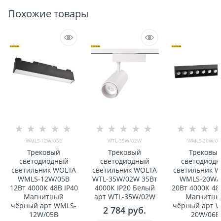
Похожие товары
WMLS-12W/05B
WTL-35W/02W
WMLS-20W/06
Трековый
Трековый
Трековы
светодиодный
светодиодный
светодиод
светильник WOLTA
светильник WOLTA
светильник 
WMLS-12W/05B
WTL-35W/02W 35Вт
WMLS-20W/
12Вт 4000К 48В IP40
4000К IP20 Белый
20Вт 4000К 48
Магнитный
арт WTL-35W/02W
Магнитн
чёрный арт WMLS-
чёрный арт 
2 784
 руб.
12W/05B
20W/06B