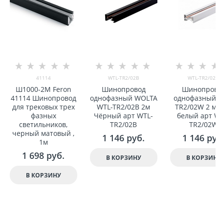
41114
WTL-TR2/02B
WTL-TR2/02
Ш1000-2М Feron
Шинопровод
Шинопров
41114 Шинопровод
однофазный WOLTA
однофазный 
для трековыx треx
WTL-TR2/02B 2м
TR2/02W 2 м
фазныx
Чёрный арт WTL-
белый арт W
светильников,
TR2/02B
TR2/02W
черный матовый ,
1 146
 руб.
1 146
 ру
1м
1 698
 руб.
В КОРЗИНУ
В КОРЗИН
В КОРЗИНУ