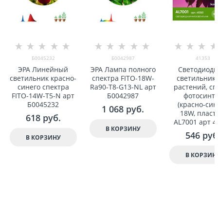
Б0045232
Б0042987
41353
ЭРА Линейный
ЭРА Лампа полного
Светодиод
светильник красно-
спектра FITO-18W-
светильник 
синего спектра
Ra90-Т8-G13-NL арт
растений, сп
FITO-14W-Т5-N арт
Б0042987
фотосинт
Б0045232
(красно-син
1 068
 руб.
18W, пласт
618
 руб.
AL7001 арт 4
В КОРЗИНУ
546
 руб
В КОРЗИНУ
В КОРЗИН