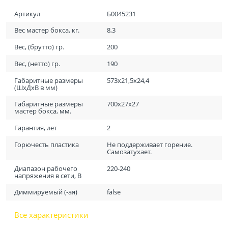
Артикул
Б0045231
Вес мастер бокса, кг.
8,3
Вес, (брутто) гр.
200
Вес, (нетто) гр.
190
Габаритные размеры
573х21,5х24,4
(ШхДхВ в мм)
Габаритные размеры
700х27х27
мастер бокса, мм.
Гарантия, лет
2
Горючесть пластика
Не поддерживает горение.
Самозатухает.
Диапазон рабочего
220-240
напряжения в сети, В
Диммируемый (-ая)
false
Все характеристики