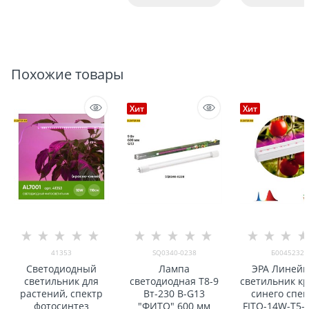
Похожие товары
Хит
Хит
41353
SQ0340-0238
Б0045232
Светодиодный
Лампа
ЭРА Линей
светильник для
светодиодная T8-9
светильник кр
растений, спектр
Вт-230 В-G13
синего спек
фотосинтез
"ФИТО" 600 мм
FITO-14W-Т5-