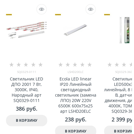
SQ0329-0111
LSHD20ELC
SQ0329-360
Светильник LED
Ecola LED linear
Светильн
ДПО 2001 7 Вт,
IP20 Линейный
LED500x3
3000К, IP40,
светодиодный
линейный, 8 В
Народный арт
светильник (замена
В, датчи
SQ0329-0111
ЛПО) 20W 220V
движения, ди
6500K 600x75x25
4000К, TDM 
386
 руб.
арт LSHD20ELC
SQ0329-36
238
 руб.
2 399
 ру
В КОРЗИНУ
В КОРЗИНУ
В КОРЗИН