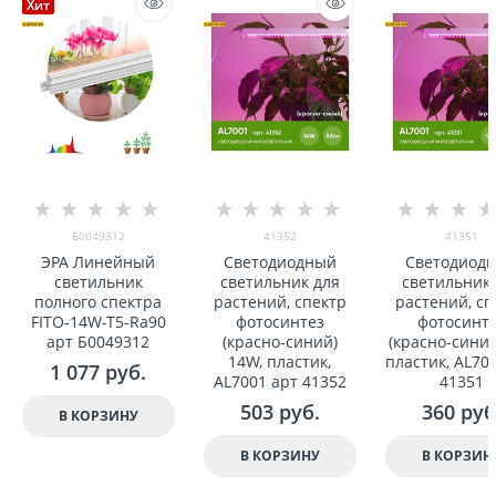
Хит
Б0049312
41352
41351
ЭРА Линейный
Светодиодный
Светодиод
светильник
светильник для
светильник 
полного спектра
растений, спектр
растений, сп
FITO-14W-T5-Ra90
фотосинтез
фотосинт
арт Б0049312
(красно-синий)
(красно-синий
14W, пластик,
пластик, AL70
1 077
 руб.
AL7001 арт 41352
41351
503
 руб.
360
 руб
В КОРЗИНУ
В КОРЗИНУ
В КОРЗИН