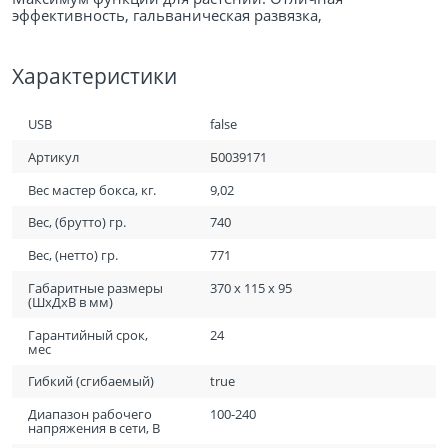
эффективность, гальваническая развязка,
Характеристики
USB
false
Артикул
Б0039171
Вес мастер бокса, кг.
9,02
Вес, (брутто) гр.
740
Вес, (нетто) гр.
771
Габаритные размеры
370 х 115 х 95
(ШхДхВ в мм)
Гарантийный срок,
24
мес
Гибкий (сгибаемый)
true
Диапазон рабочего
100-240
напряжения в сети, В