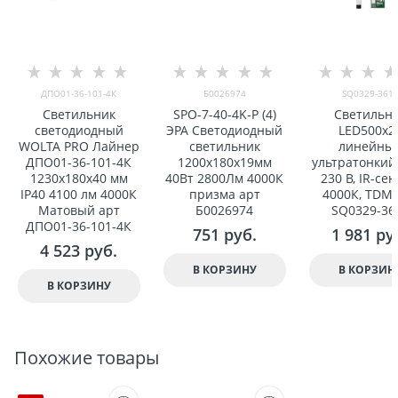
ДПО01-36-101-4К
Б0026974
SQ0329-361
Светильник
SPO-7-40-4K-P (4)
Светильн
светодиодный
ЭРА Светодиодный
LED500x2
WOLTA PRO Лайнер
светильник
линейны
ДПО01-36-101-4К
1200x180x19мм
ультратонкий, 
1230x180x40 мм
40Вт 2800Лм 4000К
230 В, IR-сен
IP40 4100 лм 4000К
призма арт
4000К, TDM 
Матовый арт
Б0026974
SQ0329-36
ДПО01-36-101-4К
751
 руб.
1 981
 ру
4 523
 руб.
В КОРЗИНУ
В КОРЗИН
В КОРЗИНУ
Похожие товары